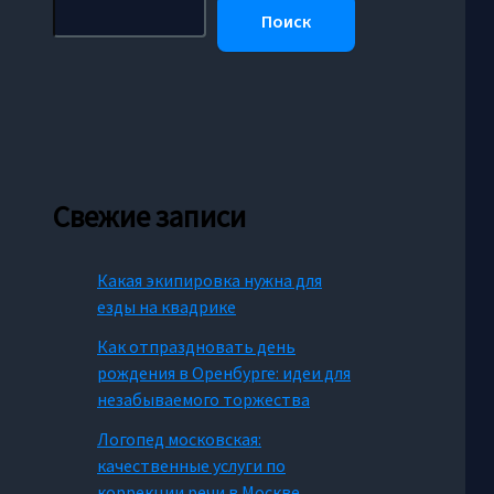
Поиск
Свежие записи
Какая экипировка нужна для
езды на квадрике
Как отпраздновать день
рождения в Оренбурге: идеи для
незабываемого торжества
Логопед московская:
качественные услуги по
коррекции речи в Москве