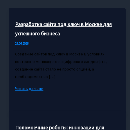
Разработка сайта под ключ в Москве для
успешного бизнеса
18.06.2026
Создание сайтов под ключ в Москве В условиях
постоянно меняющегося цифрового ландшафта,
создание сайта стало не просто опцией, а
необходимостью […]
Разработка
Читать дальше
сайта
под
ключ
в
Москве
Поломоечные роботы: инновации для