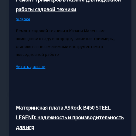
и
работы садовой техники
приобретению
08.02.2026
Ремонт садовой техники в Казани Маленькие
помощники в саду и огороде, такие как триммеры,
становятся незаменимыми инструментами в
повседневной работе
Ремонт
Читать дальше
триммеров
в
Казани
для
надежной
Материнская плата ASRock B450 STEEL
работы
LEGEND: надежность и производительность
садовой
для игр
техники