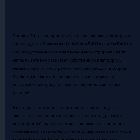
Рынок всё больше ориентируется на локальные бренды и
производство.
Сравнение Lada Vesta SW Cross и Kia Rio X
на
производственном уровне также демонстрирует сдвиг:
АвтоВАЗ активно развивает собственную платформу,
независимую от иностранных комплектующих, а сборка
Kia Rio X частично обеспечивается по контракту на
российских заводах, но с использованием импортных
деталей.
Этот сдвиг в сторону отечественного производства
оказывает позитивное влияние на занятость, развитие
инженерной базы и снижение зависимости от внешних
поставщиков. Lada Vesta SW Cross выигрывает в этой гонке
за счёт более глубокой интеграции в национальную