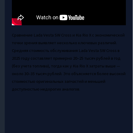
Сравнение Lada Vesta SW Cross и Kia Rio X с экономической
точки зрения выявляет несколько ключевых различий.
Средняя стоимость обслуживания Lada Vesta SW Cross в
2025 году составляет примерно 20–25 тысяч рублей в год
(без учета топлива), тогда как у Kia Rio X затраты выше —
около 30–35 тысяч рублей. Это объясняется более высокой
стоимостью оригинальных запчастей и меньшей
доступностью недорогих аналогов.