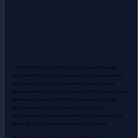
Lada Vesta SW Cross имеет все шансы укрепить своё
положение благодаря дальнейшему внедрению новой
платформы Vesta NG, улучшенной шумоизоляции и
расширенному списку электроники. Kia Rio X, несмотря на
привлекательный дизайн и более высокую культуру
сборки, может терять позиции, если не будет
адаптирована под новые экономические условия после
ухода части иностранных компонентов с рынка.