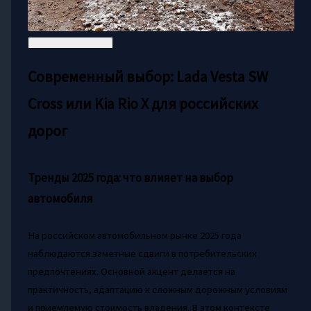
Современный выбор: Lada Vesta SW
Cross или Kia Rio X для российских
дорог
Тренды 2025 года: что влияет на выбор
автомобиля
На российском автомобильном рынке 2025 года
наблюдаются заметные сдвиги в потребительских
предпочтениях. Основной акцент делается на
практичность, адаптацию к сложным дорожным условиям
и приемлемую стоимость владения. В этом контексте