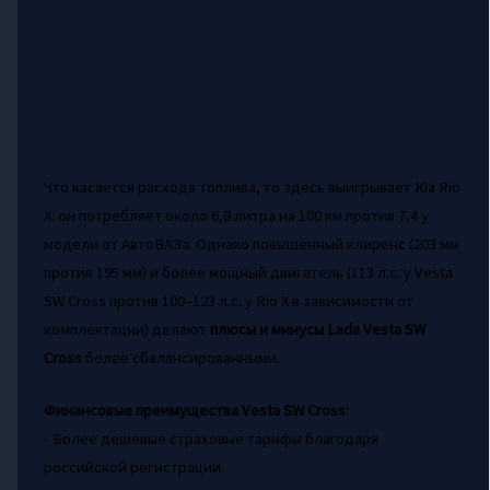
Что касается расхода топлива, то здесь выигрывает Kia Rio
X: он потребляет около 6,8 литра на 100 км против 7,4 у
модели от АвтоВАЗа. Однако повышенный клиренс (203 мм
против 195 мм) и более мощный двигатель (113 л.с. у Vesta
SW Cross против 100–123 л.с. у Rio X в зависимости от
комплектации) делают
плюсы и минусы Lada Vesta SW
Cross
более сбалансированными.
Финансовые преимущества Vesta SW Cross
:
- Более дешевые страховые тарифы благодаря
российской регистрации.