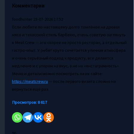
Комментарии
foodhunter
23-07-2026 17:52
Если любите по‑настоящему долго томлёное на дровах
мясо и техасский стиль барбекю, очень советую заглянуть
в Meat Crew — это скорее не просто ресторан, а отдельный
гастро‑опыт. У ребят круто сочетается уличная атмосфера
и очень серьёзный подход к продукту, всё делается
медленно и с упором на вкус, а не на «инстаграмность».
Меню и детали можно посмотреть на их сайте:
https://meatcrew.ru
— после первого визита сложно не
вернуться ещё раз.
Просмотров:
8 617
96