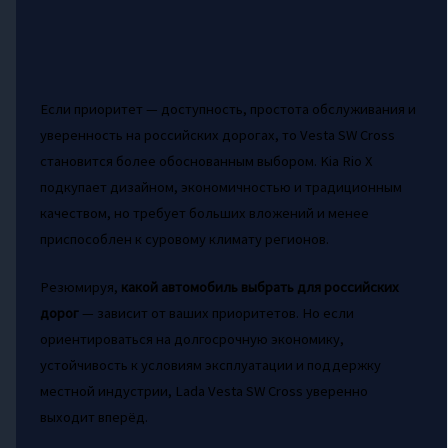
Если приоритет — доступность, простота обслуживания и
уверенность на российских дорогах, то Vesta SW Cross
становится более обоснованным выбором. Kia Rio X
подкупает дизайном, экономичностью и традиционным
качеством, но требует больших вложений и менее
приспособлен к суровому климату регионов.
Резюмируя,
какой автомобиль выбрать для российских
дорог
— зависит от ваших приоритетов. Но если
ориентироваться на долгосрочную экономику,
устойчивость к условиям эксплуатации и поддержку
местной индустрии, Lada Vesta SW Cross уверенно
выходит вперёд.