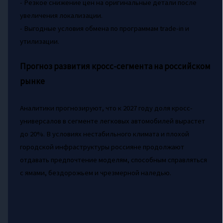
- Резкое снижение цен на оригинальные детали после
увеличения локализации.
- Выгодные условия обмена по программам trade-in и
утилизации.
Прогноз развития кросс-сегмента на российском
рынке
Аналитики прогнозируют, что к 2027 году доля кросс-
универсалов в сегменте легковых автомобилей вырастет
до 20%. В условиях нестабильного климата и плохой
городской инфраструктуры россияне продолжают
отдавать предпочтение моделям, способным справляться
с ямами, бездорожьем и чрезмерной наледью.