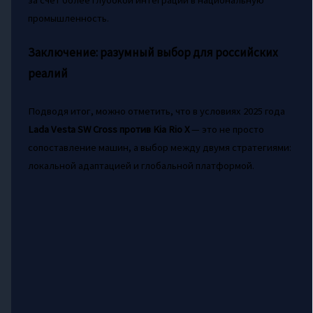
промышленность.
Заключение: разумный выбор для российских
реалий
Подводя итог, можно отметить, что в условиях 2025 года
Lada Vesta SW Cross против Kia Rio X
— это не просто
сопоставление машин, а выбор между двумя стратегиями:
локальной адаптацией и глобальной платформой.