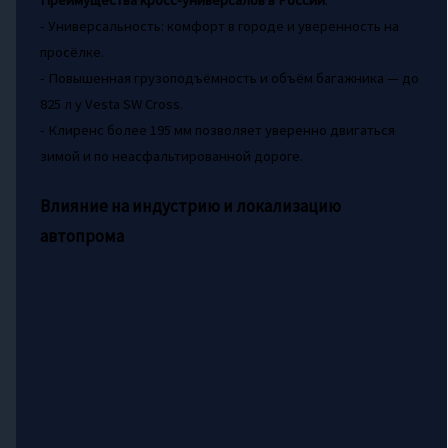
Преимущества кросс-универсалов в России
:
- Универсальность: комфорт в городе и уверенность на
просёлке.
- Повышенная грузоподъёмность и объём багажника — до
825 л у Vesta SW Cross.
- Клиренс более 195 мм позволяет уверенно двигаться
зимой и по неасфальтированной дороге.
Влияние на индустрию и локализацию
автопрома