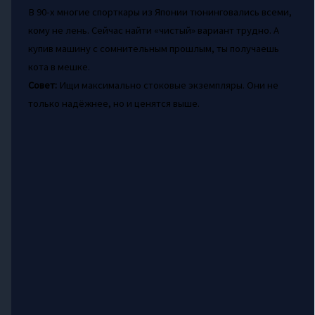
В 90-х многие спорткары из Японии тюнинговались всеми,
кому не лень. Сейчас найти «чистый» вариант трудно. А
купив машину с сомнительным прошлым, ты получаешь
кота в мешке.
Совет:
Ищи максимально стоковые экземпляры. Они не
только надёжнее, но и ценятся выше.