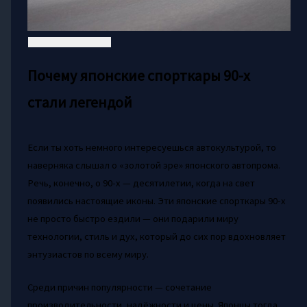
Почему японские спорткары 90-х
стали легендой
Если ты хоть немного интересуешься автокультурой, то
наверняка слышал о «золотой эре» японского автопрома.
Речь, конечно, о 90-х — десятилетии, когда на свет
появились настоящие иконы. Эти японские спорткары 90-х
не просто быстро ездили — они подарили миру
технологии, стиль и дух, который до сих пор вдохновляет
энтузиастов по всему миру.
Среди причин популярности — сочетание
производительности, надёжности и цены. Японцы тогда