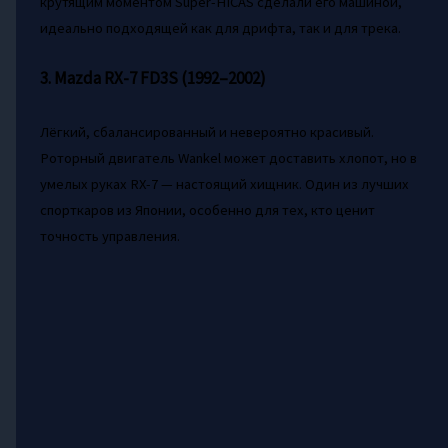
крутящим моментом Super-HICAS сделали его машиной,
идеально подходящей как для дрифта, так и для трека.
3. Mazda RX-7 FD3S (1992–2002)
Лёгкий, сбалансированный и невероятно красивый.
Роторный двигатель Wankel может доставить хлопот, но в
умелых руках RX-7 — настоящий хищник. Один из лучших
спорткаров из Японии, особенно для тех, кто ценит
точность управления.