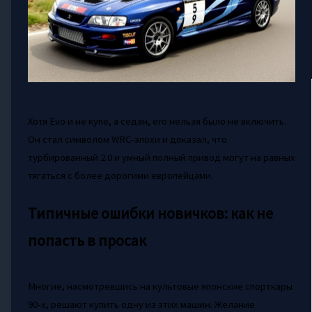
Хотя Evo и не купе, а седан, его нельзя было не включить.
Он стал символом WRC-эпохи и доказал, что
турбированный 2.0 и умный полный привод могут на равных
тягаться с более дорогими европейцами.
Типичные ошибки новичков: как не
попасть в просак
Многие, насмотревшись на культовые японские спорткары
90-х, решают купить одну из этих машин. Желание