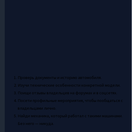
Проверь документы и историю автомобиля.
Изучи технические особенности конкретной модели.
Поищи отзывы владельцев на форумах и в соцсетях.
Посети профильные мероприятия, чтобы пообщаться с
владельцами лично.
Найди механика, который работал с такими машинами.
Без него — никуда.