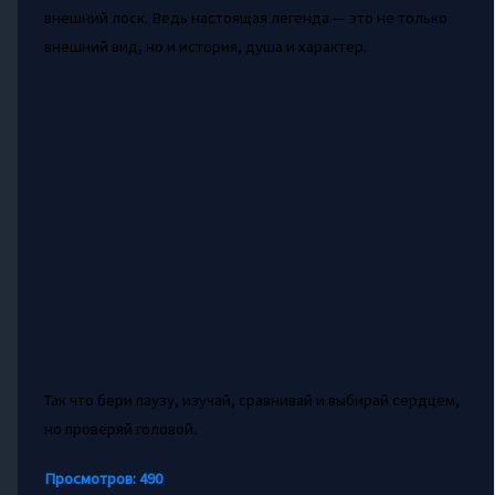
внешний лоск. Ведь настоящая легенда — это не только
внешний вид, но и история, душа и характер.
Так что бери паузу, изучай, сравнивай и выбирай сердцем,
но проверяй головой.
Просмотров:
490