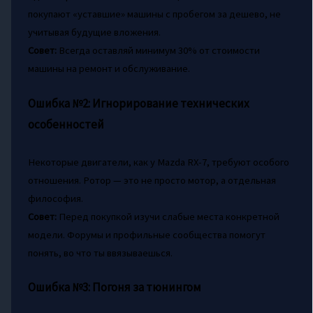
покупают «уставшие» машины с пробегом за дешево, не
учитывая будущие вложения.
Совет:
Всегда оставляй минимум 30% от стоимости
машины на ремонт и обслуживание.
Ошибка №2: Игнорирование технических
особенностей
Некоторые двигатели, как у Mazda RX-7, требуют особого
отношения. Ротор — это не просто мотор, а отдельная
философия.
Совет:
Перед покупкой изучи слабые места конкретной
модели. Форумы и профильные сообщества помогут
понять, во что ты ввязываешься.
Ошибка №3: Погоня за тюнингом