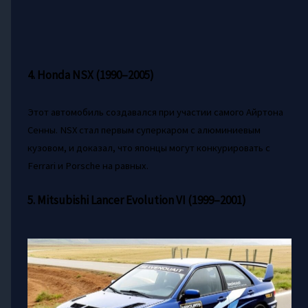
4. Honda NSX (1990–2005)
Этот автомобиль создавался при участии самого Айртона
Сенны. NSX стал первым суперкаром с алюминиевым
кузовом, и доказал, что японцы могут конкурировать с
Ferrari и Porsche на равных.
5. Mitsubishi Lancer Evolution VI (1999–2001)