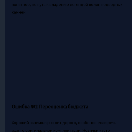
понятное, но путь к владению легендой полон подводных
камней.
Ошибка №1: Переоценка бюджета
Хороший экземпляр стоит дорого, особенно если речь
идёт о оригинальной комплектации. Новички часто