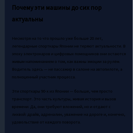
Почему эти машины до сих пор
актуальны
Несмотря на то что прошло уже больше 20 лет,
легендарные спорткары Японии не теряют актуальности. В
эпоху электрокаров и цифровых помощников они остаются
живым напоминанием о том, как важны эмоции за рулём.
Водитель здесь — не пассажир в салоне на автопилоте, а
полноценный участник процесса.
Эти спорткары 90-х из Японии — больше, чем просто
транспорт. Это часть культуры, живая история и вызов
времени. Да, они требуют вложений, но и отдают с
лихвой: драйв, адреналин, уважение на дороге и, конечно,
удовольствие от каждого поворота.