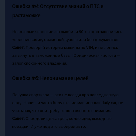
Ошибка №4: Отсутствие знаний о ПТС и
растаможке
Некоторые японские автомобили 90-х годов завозились
«половинками», с заменой кузова или без документов.
Совет:
Проверяй историю машины по VIN, и не ленись
заглянуть в таможенные базы. Юридическая чистота —
залог спокойного владения.
Ошибка №5: Непонимание целей
Покупка спорткара — это не всегда про повседневную
езду. Новички часто берут такие машины как daily car, не
учитывая, что они требуют постоянного внимания.
Совет:
Определи цель: трек, коллекция, выходные
поездки. И уже под это выбирай авто.