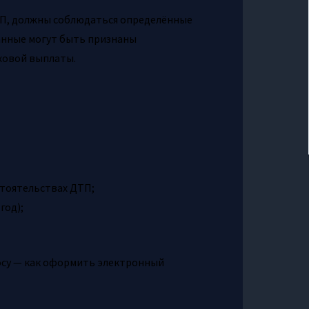
П, должны соблюдаться определённые
данные могут быть признаны
ховой выплаты.
стоятельствах ДТП;
год);
росу — как оформить электронный