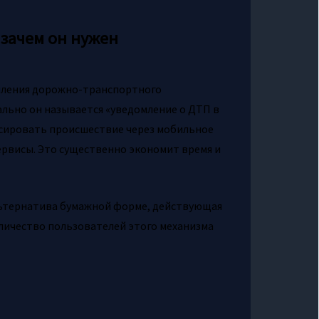
 зачем он нужен
мления дорожно-транспортного
льно он называется «уведомление о ДТП в
ксировать происшествие через мобильное
ервисы. Это существенно экономит время и
льтернатива бумажной форме, действующая
количество пользователей этого механизма