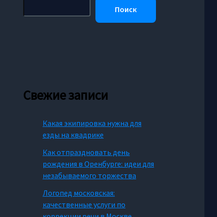
Поиск
Свежие записи
Какая экипировка нужна для
езды на квадрике
Как отпраздновать день
рождения в Оренбурге: идеи для
незабываемого торжества
Логопед московская:
качественные услуги по
коррекции речи в Москве