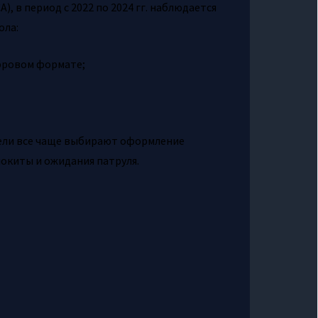
, в период с 2022 по 2024 гг. наблюдается
ола:
ифровом формате;
дители все чаще выбирают оформление
окиты и ожидания патруля.