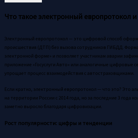
Что такое электронный европротокол и
Электронный европротокол — это цифровой способ офор
происшествия (ДТП) без вызова сотрудников ГИБДД. Форма
электронной форме» и позволяет участникам аварии зафи
приложение «Госуслуги Авто» или аналогичные цифровые с
упрощает процесс взаимодействия с автостраховщиками.
Если кратко, электронный европротокол — что это? Это а
на территории России с 2014 года, но за последние 3 года 
заметно выросло благодаря цифровизации.
Рост популярности: цифры и тенденции