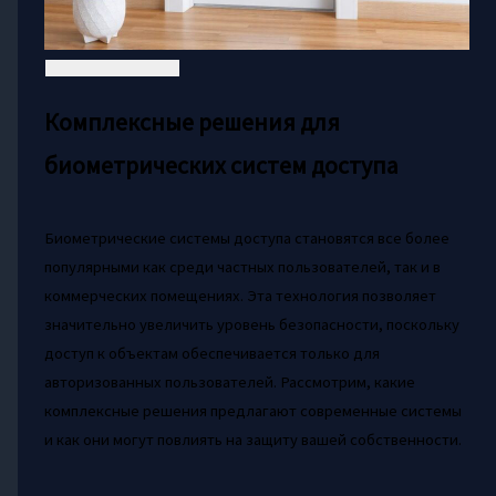
Комплексные решения для
биометрических систем доступа
Биометрические системы доступа становятся все более
популярными как среди частных пользователей, так и в
коммерческих помещениях. Эта технология позволяет
значительно увеличить уровень безопасности, поскольку
доступ к объектам обеспечивается только для
авторизованных пользователей. Рассмотрим, какие
комплексные решения предлагают современные системы
и как они могут повлиять на защиту вашей собственности.