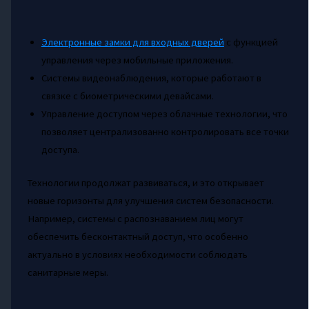
Электронные замки для входных дверей
с функцией
управления через мобильные приложения.
Системы видеонаблюдения, которые работают в
связке с биометрическими девайсами.
Управление доступом через облачные технологии, что
позволяет централизованно контролировать все точки
доступа.
Технологии продолжат развиваться, и это открывает
новые горизонты для улучшения систем безопасности.
Например, системы с распознаванием лиц могут
обеспечить бесконтактный доступ, что особенно
актуально в условиях необходимости соблюдать
санитарные меры.