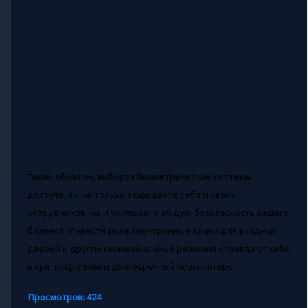
Таким образом, выбирая биометрические системы
доступа, вы не только защищаете себя и своих
сотрудников, но и улучшаете общую безопасность вашего
бизнеса. Инвестиции в электронные замки для входных
дверей и другие инновационные решения оправдают себя
в краткосрочной и долгосрочной перспективе.
Просмотров:
424