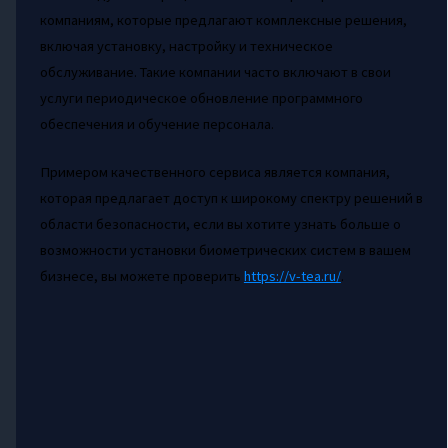
компаниям, которые предлагают комплексные решения,
включая установку, настройку и техническое
обслуживание. Такие компании часто включают в свои
услуги периодическое обновление программного
обеспечения и обучение персонала.
Примером качественного сервиса является компания,
которая предлагает доступ к широкому спектру решений в
области безопасности, если вы хотите узнать больше о
возможности установки биометрических систем в вашем
бизнесе, вы можете проверить
https://v-tea.ru/
.