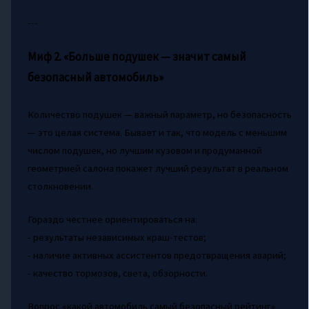
---
Миф 2. «Больше подушек — значит самый
безопасный автомобиль»
Количество подушек — важный параметр, но безопасность
— это целая система. Бывает и так, что модель с меньшим
числом подушек, но лучшим кузовом и продуманной
геометрией салона покажет лучший результат в реальном
столкновении.
Гораздо честнее ориентироваться на:
- результаты независимых краш-тестов;
- наличие активных ассистентов предотвращения аварий;
- качество тормозов, света, обзорности.
Вопрос «какой автомобиль самый безопасный рейтинг»