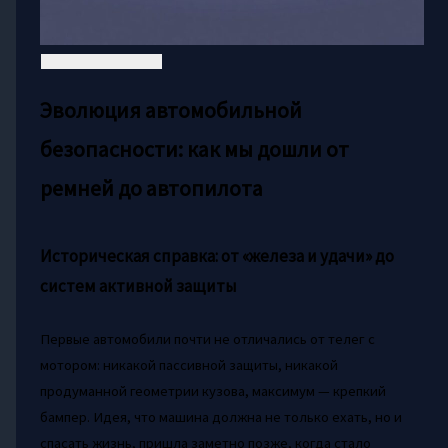
Эволюция автомобильной
безопасности: как мы дошли от
ремней до автопилота
Историческая справка: от «железа и удачи» до
систем активной защиты
Первые автомобили почти не отличались от телег с
мотором: никакой пассивной защиты, никакой
продуманной геометрии кузова, максимум — крепкий
бампер. Идея, что машина должна не только ехать, но и
спасать жизнь, пришла заметно позже, когда стало