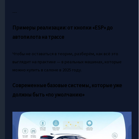
---
Примеры реализации: от кнопки «ESP» до
автопилота на трассе
Чтобы не оставаться в теории, разберём, как всё это
выглядит на практике — в реальных машинах, которые
можно купить в салоне в 2025 году.
Современные базовые системы, которые уже
должны быть «по умолчанию»