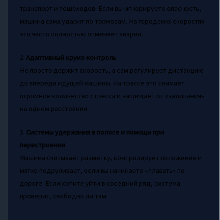
транспорт и пешеходов. Если вы игнорируете опасность,
машина сама ударит по тормозам. На городских скоростях
это часто полностью отменяет аварии.
2.
Адаптивный круиз-контроль
Не просто держит скорость, а сам регулирует дистанцию
до впереди идущей машины. На трассе это снимает
огромное количество стресса и защищает от «залипания»
на одном расстоянии.
3.
Системы удержания в полосе и помощи при
перестроении
Машина считывает разметку, контролирует положение и
мягко подруливает, если вы начинаете «плавать» по
дороге. Если хотите уйти в соседний ряд, система
проверит, свободно ли там.