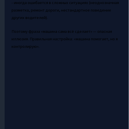
- иногда ошибается в сложных ситуациях (неоднозначная
разметка, ремонт дороги, нестандартное поведение
других водителей).
Поэтому фраза «машина сама всё сделает» — опасная
иллюзия. Правильная настройка: «машина помогает, но я
контролирую».