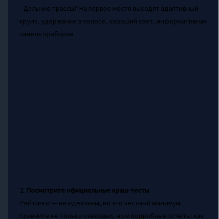
- Дальние трассы? На первое место выходят адаптивный
круиз, удержание в полосе, хороший свет, информативная
панель приборов.
2.
Посмотрите официальные краш-тесты
Рейтинги — не идеальны, но это честный минимум.
Сравните не только «звёзды», но и подробные отчёты: как