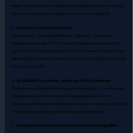
ведёт себя кузов, как защищены грудная клетка и голова,
насколько надёжно закрепляются детские кресла.
3.
Сверьтесь с комплектациями
Одно дело — рекламный буклет, другое — реальная
машина в наличии. Часто нужные опции скрыты в пакетах.
Тут и вступает в игру вопрос: какие системы безопасности
автомобиля купить дополнительно и за что действительно
стоит доплатить.
4.
Не забывайте о шинах, тормозах и обслуживании
Любая электроника бессильна, если резина «стеклянная»,
тормозная жидкость старая, а подвеска убита. Это
банально, но в реальной жизни именно состояние ходовой
и шин часто решает, успеете ли вы затормозить.
5.
Примерьте электронные ассистенты на тест-драйве