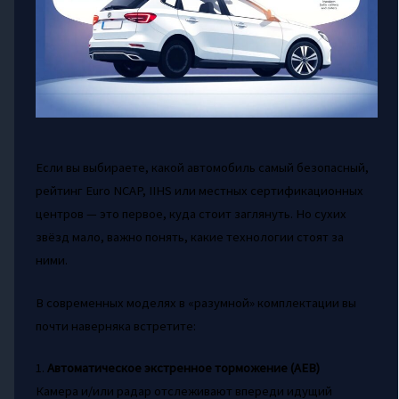
Если вы выбираете, какой автомобиль самый безопасный,
рейтинг Euro NCAP, IIHS или местных сертификационных
центров — это первое, куда стоит заглянуть. Но сухих
звёзд мало, важно понять, какие технологии стоят за
ними.
В современных моделях в «разумной» комплектации вы
почти наверняка встретите:
1.
Автоматическое экстренное торможение (AEB)
Камера и/или радар отслеживают впереди идущий