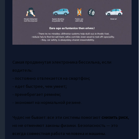
Самая продвинутая электроника бессильна, если
водитель:
- постоянно отвлекается на смартфон;
- едет быстрее, чем умеет;
- пренебрегает ремнём;
- экономит на нормальной резине.
Чудес не бывает: все эти системы помогают
снизить риск
,
но не отменяют законы физики. Безопасность — это
всегда совместная работа человека и машины.