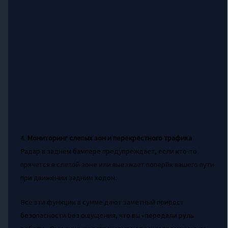
4.
Мониторинг слепых зон и перекрёстного трафика
Радар в заднем бампере предупреждает, если кто-то
прячется в слепой зоне или выезжает поперёк вашего пути
при движении задним ходом.
Все эти функции в сумме дают заметный прирост
безопасности без ощущения, что вы «передали руль