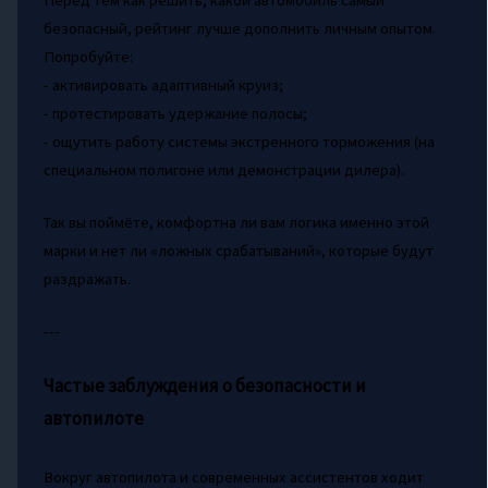
Перед тем как решить, какой автомобиль самый
безопасный, рейтинг лучше дополнить личным опытом.
Попробуйте:
- активировать адаптивный круиз;
- протестировать удержание полосы;
- ощутить работу системы экстренного торможения (на
специальном полигоне или демонстрации дилера).
Так вы поймёте, комфортна ли вам логика именно этой
марки и нет ли «ложных срабатываний», которые будут
раздражать.
---
Частые заблуждения о безопасности и
автопилоте
Вокруг автопилота и современных ассистентов ходит