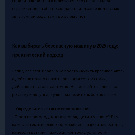
сбросит скорость и отключится. Это сознательное
ограничение, чтобы не создавать иллюзию полностью
автономной езды там, где её ещё нет.
---
Как выбирать безопасную машину в 2025 году:
практический подход
Если у вас стоит задача не просто «купить красивое авто»,
а действительно снизить риск для себя и семьи,
действовать стоит системно. Не полагайтесь лишь на
рекламу и лозунги, лучше разложите выбор по шагам.
1.
Определитесь с типом использования
- Город и пригород, много пробок, дети в машине? Вам
важны автоматическое торможение, защита пешеходов,
камеры и датчики парковки, контроль усталости.