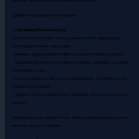
вообще «думают» и чем руководствуются.
Давайте пройдёмся по основам.
1.
Пассивная безопасность
Это всё, что вступает в игру уже в момент аварии или
непосредственно перед ней:
- ремни с преднатяжителями и ограничителями усилия;
- подушки безопасности (фронтальные, боковые, шторки,
коленные и т.д.);
- конструкция кузова: зоны деформации, силовой каркас,
усилители дверей;
- форма салона и крепления сидений, ISOFIX для детских
кресел.
Задача простая: сделать так, чтобы энергия удара ушла в
железо, а не в человека.