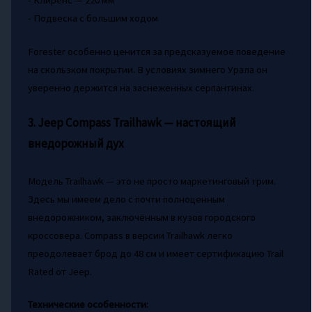
- Клиренс — 220 мм
- Подвеска с большим ходом
Forester особенно ценится за предсказуемое поведение
на скользком покрытии. В условиях зимнего Урала он
уверенно держится на заснеженных серпантинах.
3. Jeep Compass Trailhawk — настоящий
внедорожный дух
Модель Trailhawk — это не просто маркетинговый трим.
Здесь мы имеем дело с почти полноценным
внедорожником, заключённым в кузов городского
кроссовера. Compass в версии Trailhawk легко
преодолевает брод до 48 см и имеет сертификацию Trail
Rated от Jeep.
Технические особенности: