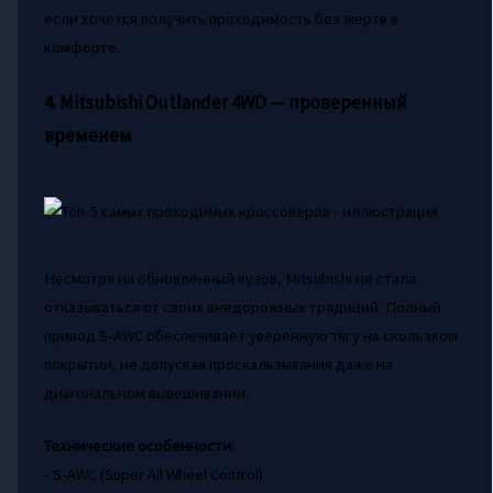
если хочется получить проходимость без жертв в
комфорте.
4. Mitsubishi Outlander 4WD — проверенный
временем
Несмотря на обновлённый кузов, Mitsubishi не стала
отказываться от своих внедорожных традиций. Полный
привод S-AWC обеспечивает уверенную тягу на скользком
покрытии, не допуская проскальзывания даже на
диагональном вывешивании.
Технические особенности:
- S-AWC (Super All Wheel Control)