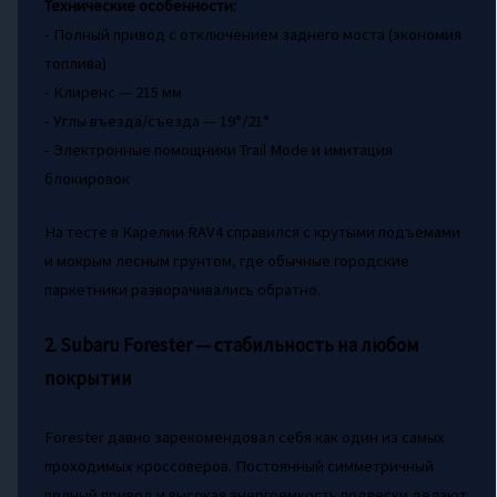
Технические особенности:
- Полный привод с отключением заднего моста (экономия
топлива)
- Клиренс — 215 мм
- Углы въезда/съезда — 19°/21°
- Электронные помощники Trail Mode и имитация
блокировок
На тесте в Карелии RAV4 справился с крутыми подъемами
и мокрым лесным грунтом, где обычные городские
паркетники разворачивались обратно.
2. Subaru Forester — стабильность на любом
покрытии
Forester давно зарекомендовал себя как один из самых
проходимых кроссоверов. Постоянный симметричный
полный привод и высокая энергоемкость подвески делают