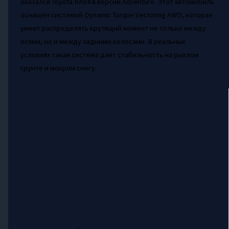
оказался Toyota RAV4 в версии Adventure. Этот автомобиль
оснащён системой Dynamic Torque Vectoring AWD, которая
умеет распределять крутящий момент не только между
осями, но и между задними колёсами. В реальных
условиях такая система даёт стабильность на рыхлом
грунте и мокром снегу.