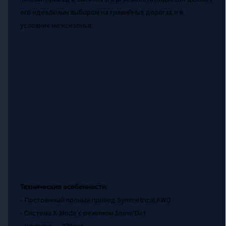
его идеальным выбором на гравийных дорогах и в
условиях межсезонья.
Технические особенности:
- Постоянный полный привод Symmetrical AWD
- Система X-Mode с режимом Snow/Dirt