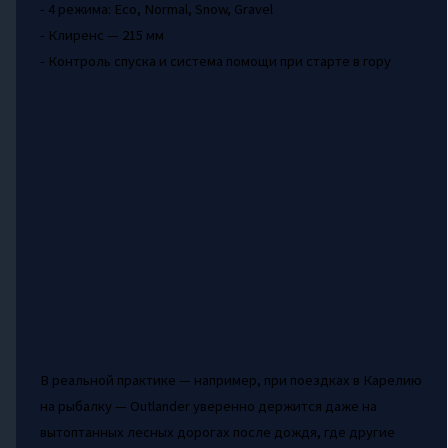
- 4 режима: Eco, Normal, Snow, Gravel
- Клиренс — 215 мм
- Контроль спуска и система помощи при старте в гору
В реальной практике — например, при поездках в Карелию
на рыбалку — Outlander уверенно держится даже на
вытоптанных лесных дорогах после дождя, где другие