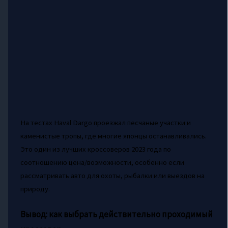
На тестах Haval Dargo проезжал песчаные участки и
каменистые тропы, где многие японцы останавливались.
Это один из лучших кроссоверов 2023 года по
соотношению цена/возможности, особенно если
рассматривать авто для охоты, рыбалки или выездов на
природу.
Вывод: как выбрать действительно проходимый