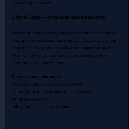
кроссоверы скользят.
5. Haval Dargo — китайская неожиданность
Китайский бренд Haval уверенно закрепился в сегменте
внедорожных кроссоверов, и модель Dargo стала ярким
примером. Это редкий случай, когда новая модель из
Китая способна составить конкуренцию в рейтинге
«внедорожные кроссоверы».
Технические особенности:
- Полный привод с муфтой BorgWarner
- 7 внедорожных режимов, включая Mud и Sand
- Клиренс — 200 мм
- Металлическая защита днища