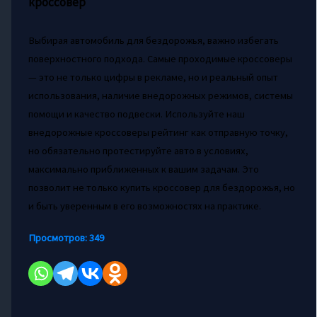
кроссовер
Выбирая автомобиль для бездорожья, важно избегать
поверхностного подхода. Самые проходимые кроссоверы
— это не только цифры в рекламе, но и реальный опыт
использования, наличие внедорожных режимов, системы
помощи и качество подвески. Используйте наш
внедорожные кроссоверы рейтинг как отправную точку,
но обязательно протестируйте авто в условиях,
максимально приближенных к вашим задачам. Это
позволит не только купить кроссовер для бездорожья, но
и быть уверенным в его возможностях на практике.
Просмотров:
349