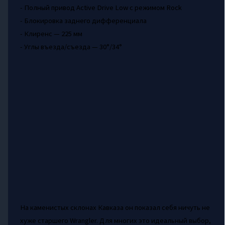
- Полный привод Active Drive Low с режимом Rock
- Блокировка заднего дифференциала
- Клиренс — 225 мм
- Углы въезда/съезда — 30°/34°
На каменистых склонах Кавказа он показал себя ничуть не
хуже старшего Wrangler. Для многих это идеальный выбор,