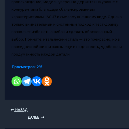
происхождение, модель уверенно держится на уровне с
конкурентами благодаря сбалансированным
характеристикам JAC J7 и смелому внешнему виду. Однако
только внимательный и системный подход к тест-драйву
позволяет избежать ошибок и сделать обоснованный
выбор. Помните: итальянский стиль — это прекрасно, но в
повседневной жизни важны еще и надежность, удобство и
продуманность каждой детали.
Просмотров:
295
НАЗАД
ДАЛЕЕ