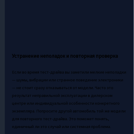
Устранение неполадок и повторная проверка
Если во время тест-драйва вы заметили мелкие неполадки
— шумы, вибрации или странное поведение электроники
— не стоит сразу отказываться от модели. Часто это
результат неправильной эксплуатации в дилерском
центре или индивидуальной особенности конкретного
экземпляра. Попросите другой автомобиль той же модели
для повторного тест-драйва. Это поможет понять,
единичный ли это случай или системная проблема.