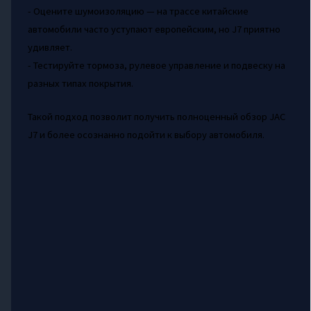
- Оцените шумоизоляцию — на трассе китайские
автомобили часто уступают европейским, но J7 приятно
удивляет.
- Тестируйте тормоза, рулевое управление и подвеску на
разных типах покрытия.
Такой подход позволит получить полноценный обзор JAC
J7 и более осознанно подойти к выбору автомобиля.