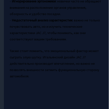
-
Игнорирование эргономики
: новички часто не обращают
внимания на расположение органов управления,
обзорность и удобство посадки.
-
Недостаточный анализ характеристик
: важно не только
почувствовать авто, но и изучить технические
характеристики JAC J7, чтобы понимать, как они
соответствуют вашим требованиям.
Также стоит помнить, что эмоциональный фактор может
сыграть злую шутку. Итальянский дизайн JAC J7
действительно производит впечатление, но важно не
позволять внешности затмить функциональную сторону
автомобиля.