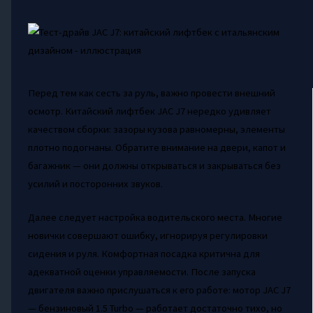
Перед тем как сесть за руль, важно провести внешний
осмотр. Китайский лифтбек JAC J7 нередко удивляет
качеством сборки: зазоры кузова равномерны, элементы
плотно подогнаны. Обратите внимание на двери, капот и
багажник — они должны открываться и закрываться без
усилий и посторонних звуков.
Далее следует настройка водительского места. Многие
новички совершают ошибку, игнорируя регулировки
сидения и руля. Комфортная посадка критична для
адекватной оценки управляемости. После запуска
двигателя важно прислушаться к его работе: мотор JAC J7
— бензиновый 1.5 Turbo — работает достаточно тихо, но