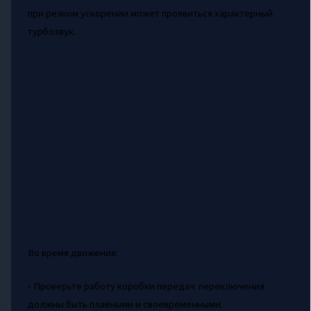
при резком ускорении может проявиться характерный
турбозвук.
Во время движения:
- Проверьте работу коробки передач: переключения
должны быть плавными и своевременными.