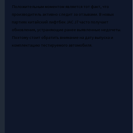
Положительным моментом является тот факт, что
производитель активно следит за отзывами. В новых
партиях китайский лифтбек JAC J7 часто получает
обновления, устраняющие ранее выявленные недочеты.
Поэтому стоит обратить внимание на дату выпуска и
комплектацию тестируемого автомобиля.