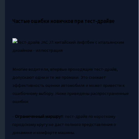
Частые ошибки новичков при тест-драйве
Многие водители, впервые проходящие тест-драйв,
допускают одни и те же промахи. Это снижает
эффективность оценки автомобиля и может привести к
ошибочному выбору. Ниже приведены распространенные
ошибки:
-
Ограниченный маршрут
: тест-драйв по короткому
городскому кругу не даст полного представления о
динамике и комфорте машины.