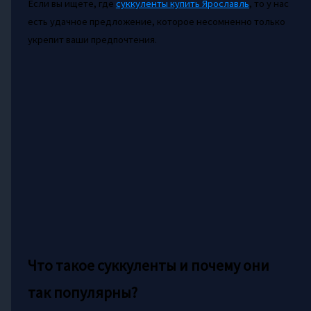
Если вы ищете, где
суккуленты купить Ярославль
, то у нас
есть удачное предложение, которое несомненно только
укрепит ваши предпочтения.
Что такое суккуленты и почему они
так популярны?