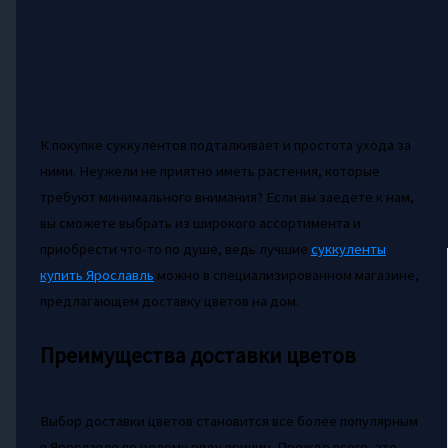
К покупке суккулентов подталкивает и простота ухода за
ними. Неужели не приятно иметь растения, которые
требуют минимального внимания? Если вы заедете к нам,
вы сможете выбрать из широкого ассортимента и
приобрести что-то по душе, ведь лучшие
суккуленты
купить Ярославль
можно в специализированном магазине,
предлагающем доставку цветов на дом.
Преимущества доставки цветов
Выбор доставки цветов становится все более популярным
в Ярославле по целому ряду причин. Прежде всего, это