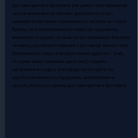
Доставка цветов в Ярославле уже давно стала привычной
частью жизни многих горожан. Доступность услуг,
широкий ассортимент и возможность заказать не только
букеты, но и экзотические растения, как суккуленты,
впечатляют и радуют. Если вы хотите порадовать близкого
человека, рассмотрите вариант с доставкой. Вам не стоит
беспокоиться о вкусе и предпочтениях адресата – знай,
что даже самые скромные цветы могут поднять
настроение и создать атмосферу тепла и уюта. Не
упустите возможность порадовать своих близких и
друзей, используя сервисы доставки цветов в Ярославле.