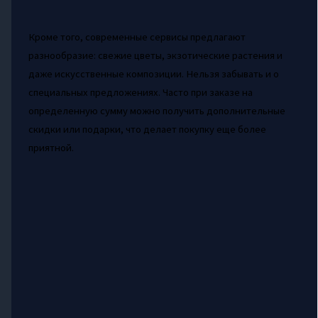
Кроме того, современные сервисы предлагают
разнообразие: свежие цветы, экзотические растения и
даже искусственные композиции. Нельзя забывать и о
специальных предложениях. Часто при заказе на
определенную сумму можно получить дополнительные
скидки или подарки, что делает покупку еще более
приятной.