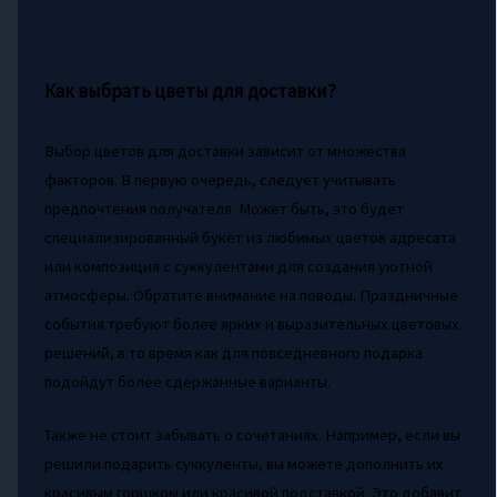
Как выбрать цветы для доставки?
Выбор цветов для доставки зависит от множества
факторов. В первую очередь, следует учитывать
предпочтения получателя. Может быть, это будет
специализированный букет из любимых цветов адресата
или композиция с суккулентами для создания уютной
атмосферы. Обратите внимание на поводы. Праздничные
события требуют более ярких и выразительных цветовых
решений, в то время как для повседневного подарка
подойдут более сдержанные варианты.
Также не стоит забывать о сочетаниях. Например, если вы
решили подарить суккуленты, вы можете дополнить их
красивым горшком или красивой подставкой. Это добавит