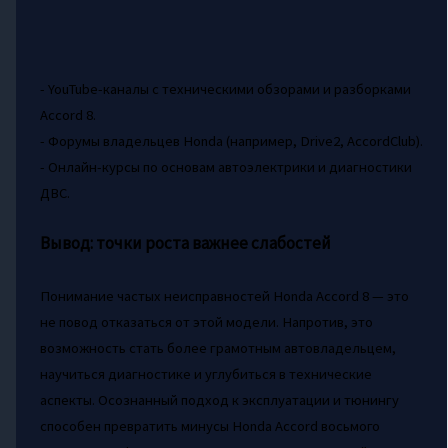
- YouTube-каналы с техническими обзорами и разборками
Accord 8.
- Форумы владельцев Honda (например, Drive2, AccordClub).
- Онлайн-курсы по основам автоэлектрики и диагностики
ДВС.
Вывод: точки роста важнее слабостей
Понимание частых неисправностей Honda Accord 8 — это
не повод отказаться от этой модели. Напротив, это
возможность стать более грамотным автовладельцем,
научиться диагностике и углубиться в технические
аспекты. Осознанный подход к эксплуатации и тюнингу
способен превратить минусы Honda Accord восьмого