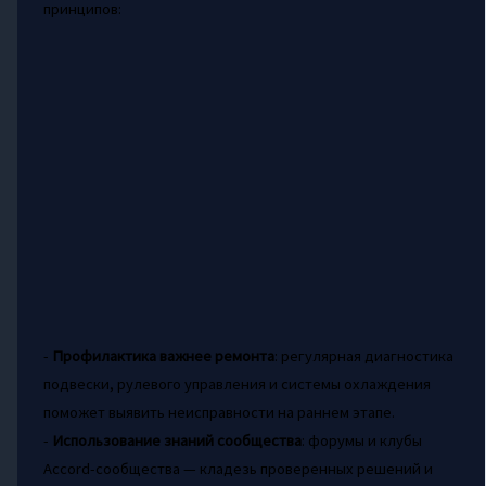
принципов:
-
Профилактика важнее ремонта
: регулярная диагностика
подвески, рулевого управления и системы охлаждения
поможет выявить неисправности на раннем этапе.
-
Использование знаний сообщества
: форумы и клубы
Accord-сообщества — кладезь проверенных решений и