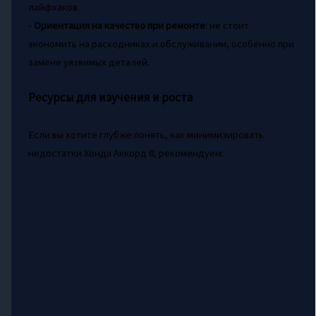
лайфхаков.
-
Ориентация на качество при ремонте
: не стоит
экономить на расходниках и обслуживании, особенно при
замене уязвимых деталей.
Ресурсы для изучения и роста
Если вы хотите глубже понять, как минимизировать
недостатки Хонда Аккорд 8, рекомендуем: