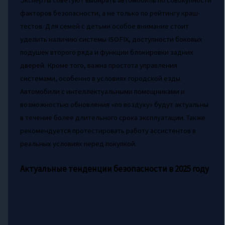
Эксперты советуют выбирать автомобиль по совокупности
факторов безопасности, а не только по рейтингу краш-
тестов. Для семей с детьми особое внимание стоит
уделить наличию системы ISOFIX, доступности боковых
подушек второго ряда и функции блокировки задних
дверей. Кроме того, важна простота управления
системами, особенно в условиях городской езды.
Автомобили с интеллектуальными помощниками и
возможностью обновления «по воздуху» будут актуальны
в течение более длительного срока эксплуатации. Также
рекомендуется протестировать работу ассистентов в
реальных условиях перед покупкой.
Актуальные тенденции безопасности в 2025 году