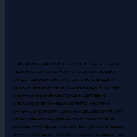
Производители автомобилей демонстрируют разное
видение приоритетов в безопасности. Европейские
бренды, такие как Volvo и Mercedes-Benz, придают
первостепенное значение пассивной защите, применяя
усиленные кузовные конструкции и детальную
калибровку электронных ассистентов. Азиатские
компании, в частности Hyundai и Subaru, делают упор на
универсальность и адаптивность систем в условиях
переменного трафика и климата. Tesla, напротив, делает
ставку на постоянное развитие алгоритмов и машинного