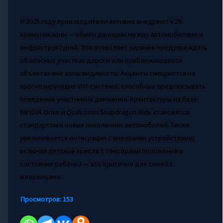
К 2025 году производители активно внедряют V2X-
коммуникации — обмен данными между автомобилями и
инфраструктурой. Это позволяет заранее предупреждать
об опасных участках дороги или приближающихся
объектах вне зоны видимости. Акценты смещаются на
прогнозирующие ИИ-системы, способные предсказывать
поведение участников движения. Архитектуры на базе
NVIDIA Drive и Qualcomm Snapdragon Ride становятся
стандартом в новых поколениях автомобилей. Также
увеличивается интеграция с внешними устройствами,
включая детские кресла с сенсорами положения и
состояния ребёнка — это критично для семей с
младенцами.
Просмотров:
153