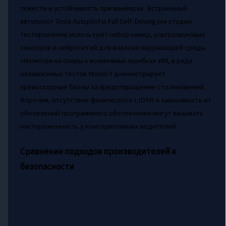
тяжести и устойчивость при манёврах. Встроенный
автопилот Tesla Autopilot и Full Self-Driving (на стадии
тестирования) используют набор камер, ультразвуковых
сенсоров и нейросетей для анализа окружающей среды.
Несмотря на споры о возможных ошибках ИИ, в ряде
независимых тестов Model Y демонстрирует
превосходные баллы за предотвращение столкновений.
Впрочем, отсутствие физического LIDAR и зависимость от
обновлений программного обеспечения могут вызывать
настороженность у консервативных водителей.
Сравнение подходов производителей к
безопасности