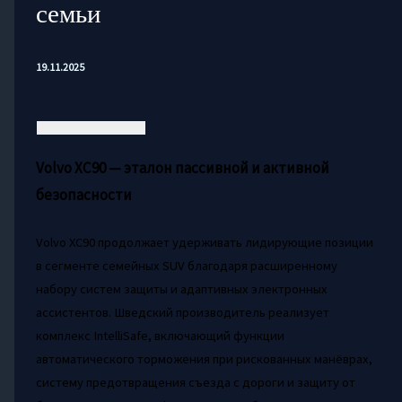
семьи
19.11.2025
Volvo XC90 — эталон пассивной и активной
безопасности
Volvo XC90 продолжает удерживать лидирующие позиции
в сегменте семейных SUV благодаря расширенному
набору систем защиты и адаптивных электронных
ассистентов. Шведский производитель реализует
комплекс IntelliSafe, включающий функции
автоматического торможения при рискованных манёврах,
систему предотвращения съезда с дороги и защиту от