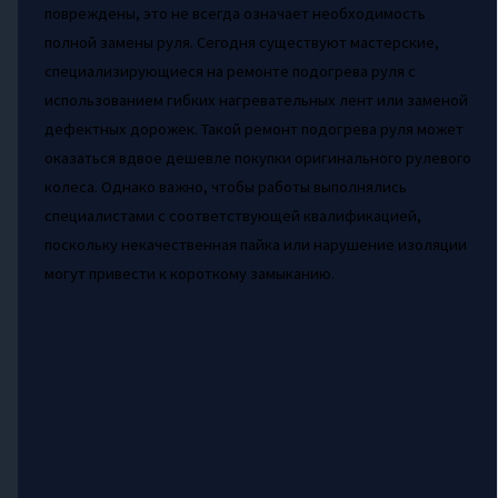
повреждены, это не всегда означает необходимость
полной замены руля. Сегодня существуют мастерские,
специализирующиеся на ремонте подогрева руля с
использованием гибких нагревательных лент или заменой
дефектных дорожек. Такой ремонт подогрева руля может
оказаться вдвое дешевле покупки оригинального рулевого
колеса. Однако важно, чтобы работы выполнялись
специалистами с соответствующей квалификацией,
поскольку некачественная пайка или нарушение изоляции
могут привести к короткому замыканию.