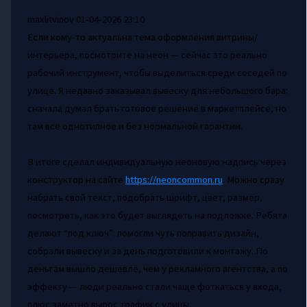
maxlitvinov
01-04-2026 23:10
Если кому-то актуальна тема оформления витрины/
интерьера, посмотрите на неон — сейчас это реально
рабочий инструмент, чтобы выделиться среди соседей по
улице. Я недавно заказывал вывеску для небольшого бара:
сначала думал брать готовое решение в маркетплейсе, но
там всё однотипное и без нормальной гарантии.
В итоге сделал индивидуальную неоновую надпись через
конструктор на сайте
https://neoncommon.ru
. Можно сразу
набрать свой текст, подобрать шрифт, цвет, размер,
посмотреть, как это будет выглядеть на подложке. Ребята
делают “под ключ”: помогли чуть поправить дизайн,
собрали вывеску и за день подготовили к монтажу. По
деньгам вышло дешевле, чем у рекламного агентства, а по
эффекту — люди реально стали чаще фоткаться у входа,
плюс заметно вырос трафик с улицы.