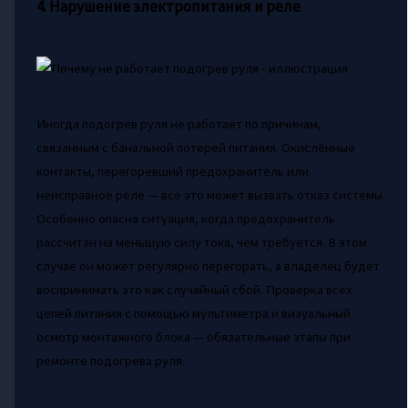
4. Нарушение электропитания и реле
Иногда подогрев руля не работает по причинам,
связанным с банальной потерей питания. Окислённые
контакты, перегоревший предохранитель или
неисправное реле — всё это может вызвать отказ системы.
Особенно опасна ситуация, когда предохранитель
рассчитан на меньшую силу тока, чем требуется. В этом
случае он может регулярно перегорать, а владелец будет
воспринимать это как случайный сбой. Проверка всех
цепей питания с помощью мультиметра и визуальный
осмотр монтажного блока — обязательные этапы при
ремонте подогрева руля.