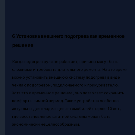
6. Установка внешнего подогрева как временное
решение
Когда подогрев руля не работает, причины могут быть
сложными и требовать длительного ремонта. На это время
можно установить внешнюю систему подогрева в виде
чехла с подогревом, подключаемого к прикуривателю.
Хотя это и временное решение, оно позволяет сохранить
комфорт в зимний период. Такие устройства особенно
актуальны для владельцев автомобилей старше 10 лет,
где восстановление штатной системы может быть
экономически нецелесообразным.