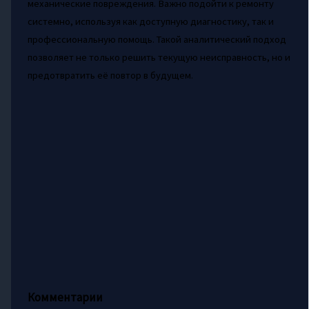
механические повреждения. Важно подойти к ремонту
системно, используя как доступную диагностику, так и
профессиональную помощь. Такой аналитический подход
позволяет не только решить текущую неисправность, но и
предотвратить её повтор в будущем.
Комментарии