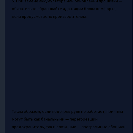
5. При замене аккумулятора или обновлении прошивки —
обязательно сбрасывайте адаптации блока комфорта,
если предусмотрено производителем.
Таким образом, если подогрев руля не работает, причины
могут быть как банальными — перегоревший
предохранитель, так и сложными — программные сбои или