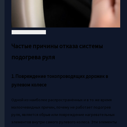
Частые причины отказа системы
подогрева руля
1. Повреждение токопроводящих дорожек в
рулевом колесе
Одной из наиболее распространённых и в то же время
малоочевидных причин, почему не работает подогрев
руля, является обрыв или повреждение нагревательных
элементов внутри самого рулевого колеса. Эти элементы