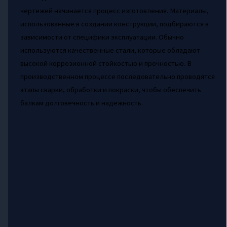
чертежей начинается процесс изготовления. Материалы,
использованные в создании конструкции, подбираются в
зависимости от специфики эксплуатации. Обычно
используются качественные стали, которые обладают
высокой коррозионной стойкостью и прочностью. В
производственном процессе последовательно проводятся
этапы сварки, обработки и покраски, чтобы обеспечить
балкам долговечность и надежность.