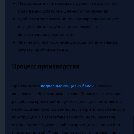
Поддержка значительных нагрузок, что делает их
идеальными для промышленного применения;
Удобство в эксплуатации, так как управление может
осуществляться вручную или с помощью
автоматизированных систем;
Низкие эксплуатационные расходы и минимальные
затраты на обслуживание.
Процесс производства
Производство
подвесных концевых балок
в Москве
включает в себя несколько этапов. Первым шагом является
разработка проектной документации, где определяется
необходимая грузоподъемность, габариты и особенности
конструкции. На этом этапе важна точность расчетов,
чтобы вся последующая работа проходила гладко и без
неожиданностей. После окончательного согласования