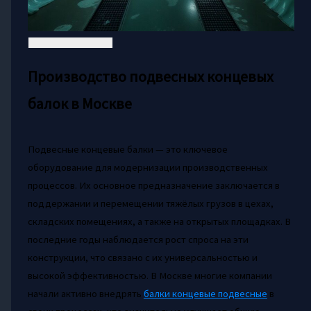
Производство подвесных концевых
балок в Москве
Подвесные концевые балки — это ключевое
оборудование для модернизации производственных
процессов. Их основное предназначение заключается в
поддержании и перемещении тяжёлых грузов в цехах,
складских помещениях, а также на открытых площадках. В
последние годы наблюдается рост спроса на эти
конструкции, что связано с их универсальностью и
высокой эффективностью. В Москве многие компании
начали активно внедрять
балки концевые подвесные
в