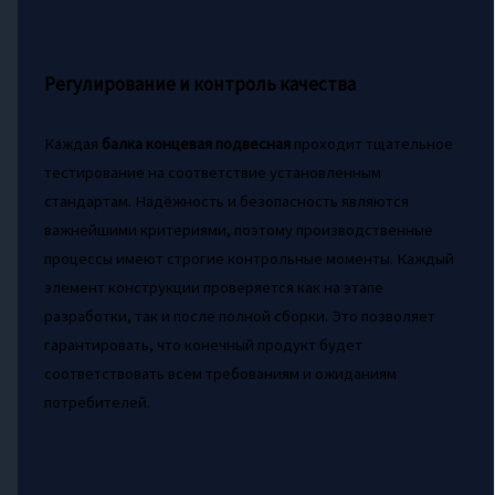
Регулирование и контроль качества
Каждая
балка концевая подвесная
проходит тщательное
тестирование на соответствие установленным
стандартам. Надёжность и безопасность являются
важнейшими критериями, поэтому производственные
процессы имеют строгие контрольные моменты. Каждый
элемент конструкции проверяется как на этапе
разработки, так и после полной сборки. Это позволяет
гарантировать, что конечный продукт будет
соответствовать всем требованиям и ожиданиям
потребителей.