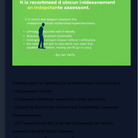
Рекомендуется проводить независимую экспертизу в
следующих случаях:
- Страховая компания занизила сумму выплаты;
- Ущерб не был учтён полностью (например, скрытые
повреждения);
- ДТП произошло без участия страховой, но нужно
доказать вину второй стороны;