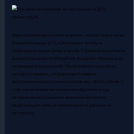
Один из реальных случаев: водитель Hyundai Solaris попал
в незначительное ДТП, в результате чего была
повреждена задняя дверь и крыло. Страховая предложила
выплату в размере 18 000 рублей. Владелец обратился за
независимой экспертизой. После осмотра и расчётов,
эксперт установил, что реальная стоимость
восстановительного ремонта составляет 38 500 рублей. С
этим заключением автовладелец обратился в суд,
который обязал страховую компанию выплатить
недостающую сумму и компенсировать расходы на
экспертизу.