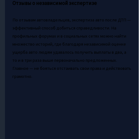
Отзывы о независимой экспертизе
По отзывам автовладельцев, экспертиза авто после ДТП —
эффективный способ добиться справедливости. На
профильных форумах и в социальных сетях можно найти
множество историй, где благодаря независимой оценке
ущерба авто людям удавалось получить выплаты в два, а
то и в три раза выше первоначально предложенных.
Главное — не бояться отстаивать свои права и действовать
грамотно.