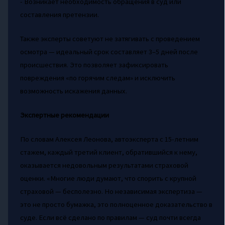
- Возникает необходимость обращения в суд или
составления претензии.
Также эксперты советуют не затягивать с проведением
осмотра — идеальный срок составляет 3–5 дней после
происшествия. Это позволяет зафиксировать
повреждения «по горячим следам» и исключить
возможность искажения данных.
Экспертные рекомендации
По словам Алексея Леонова, автоэксперта с 15-летним
стажем, каждый третий клиент, обратившийся к нему,
оказывается недовольным результатами страховой
оценки. «Многие люди думают, что спорить с крупной
страховой — бесполезно. Но независимая экспертиза —
это не просто бумажка, это полноценное доказательство в
суде. Если всё сделано по правилам — суд почти всегда