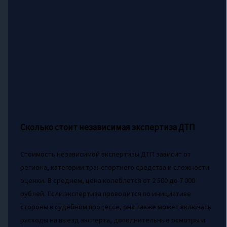
Сколько стоит независимая экспертиза ДТП
Стоимость независимой экспертизы ДТП зависит от
региона, категории транспортного средства и сложности
оценки. В среднем, цена колеблется от 2 500 до 7 000
рублей. Если экспертиза проводится по инициативе
стороны в судебном процессе, она также может включать
расходы на выезд эксперта, дополнительные осмотры и