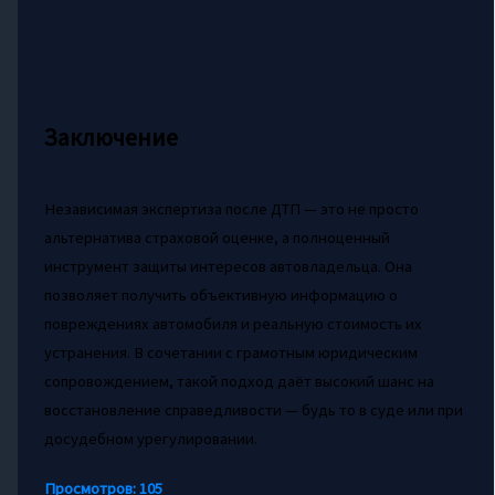
Заключение
Независимая экспертиза после ДТП — это не просто
альтернатива страховой оценке, а полноценный
инструмент защиты интересов автовладельца. Она
позволяет получить объективную информацию о
повреждениях автомобиля и реальную стоимость их
устранения. В сочетании с грамотным юридическим
сопровождением, такой подход даёт высокий шанс на
восстановление справедливости — будь то в суде или при
досудебном урегулировании.
Просмотров:
105