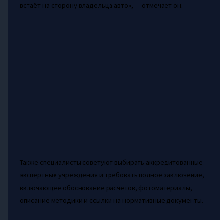
встаёт на сторону владельца авто», — отмечает он.
Также специалисты советуют выбирать аккредитованные
экспертные учреждения и требовать полное заключение,
включающее обоснование расчётов, фотоматериалы,
описание методики и ссылки на нормативные документы.