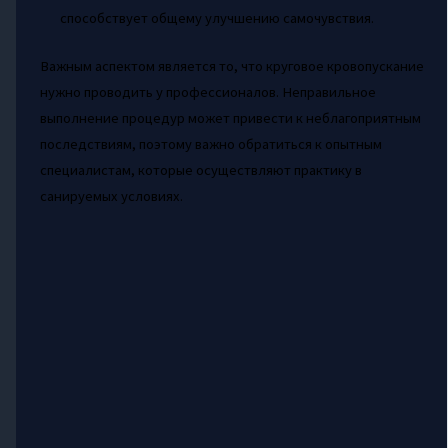
способствует общему улучшению самочувствия.
Важным аспектом является то, что круговое кровопускание
нужно проводить у профессионалов. Неправильное
выполнение процедур может привести к неблагоприятным
последствиям, поэтому важно обратиться к опытным
специалистам, которые осуществляют практику в
санируемых условиях.