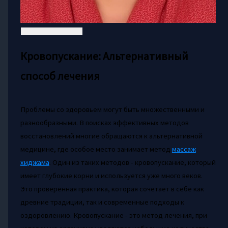
Кровопускание: Альтернативный
способ лечения
Проблемы со здоровьем могут быть множественными и
разнообразными. В поисках эффективных методов
восстановлений многие обращаются к альтернативной
медицине, где особое место занимает метод
массаж
хиджама
. Один из таких методов - кровопускание, который
имеет глубокие корни и используется уже много веков.
Это проверенная практика, которая сочетает в себе как
древние традиции, так и современные подходы к
оздоровлению. Кровопускание - это метод лечения, при