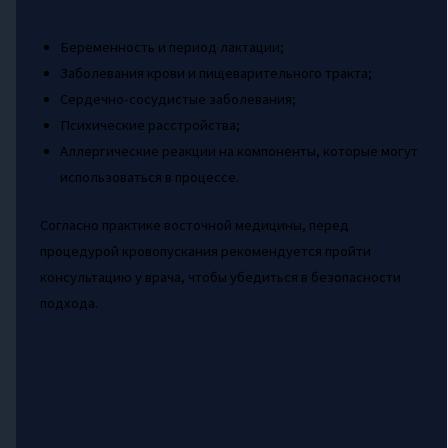
Беременность и период лактации;
Заболевания крови и пищеварительного тракта;
Сердечно-сосудистые заболевания;
Психические расстройства;
Аллергические реакции на компоненты, которые могут
использоваться в процессе.
Согласно практике восточной медицины, перед
процедурой кровопускания рекомендуется пройти
консультацию у врача, чтобы убедиться в безопасности
подхода.