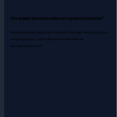
Кто может воспользоваться кровопусканием?
Кровопускание подходит не всем. Прежде чем решиться
на процедуры, стоит обратить внимание на
противопоказания: