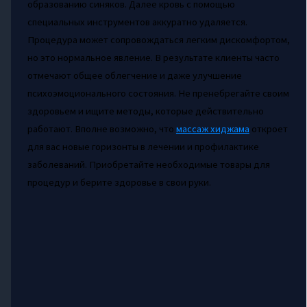
образованию синяков. Далее кровь с помощью
специальных инструментов аккуратно удаляется.
Процедура может сопровождаться легким дискомфортом,
но это нормальное явление. В результате клиенты часто
отмечают общее облегчение и даже улучшение
психоэмоционального состояния. Не пренебрегайте своим
здоровьем и ищите методы, которые действительно
работают. Вполне возможно, что
массаж хиджама
откроет
для вас новые горизонты в лечении и профилактике
заболеваний. Приобретайте необходимые товары для
процедур и берите здоровье в свои руки.