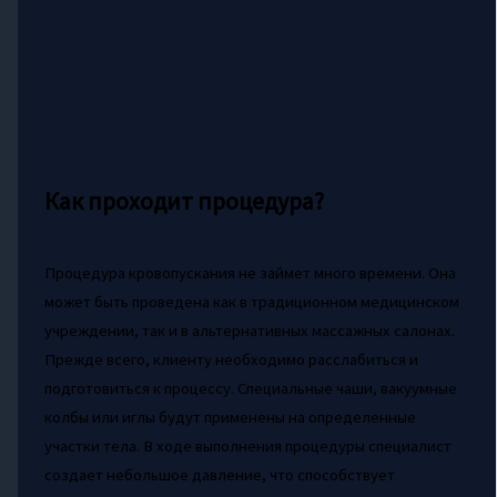
Как проходит процедура?
Процедура кровопускания не займет много времени. Она
может быть проведена как в традиционном медицинском
учреждении, так и в альтернативных массажных салонах.
Прежде всего, клиенту необходимо расслабиться и
подготовиться к процессу. Специальные чаши, вакуумные
колбы или иглы будут применены на определенные
участки тела. В ходе выполнения процедуры специалист
создает небольшое давление, что способствует