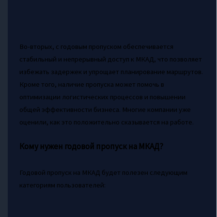
Во-вторых, с годовым пропуском обеспечивается
стабильный и непрерывный доступ к МКАД, что позволяет
избежать задержек и упрощает планирование маршрутов.
Кроме того, наличие пропуска может помочь в
оптимизации логистических процессов и повышении
общей эффективности бизнеса. Многие компании уже
оценили, как это положительно сказывается на работе.
Кому нужен годовой пропуск на МКАД?
Годовой пропуск на МКАД будет полезен следующим
категориям пользователей: