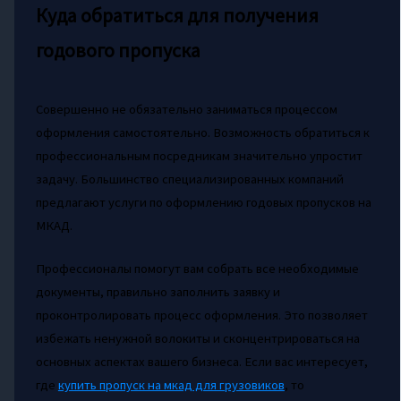
Куда обратиться для получения
годового пропуска
Совершенно не обязательно заниматься процессом
оформления самостоятельно. Возможность обратиться к
профессиональным посредникам значительно упростит
задачу. Большинство специализированных компаний
предлагают услуги по оформлению годовых пропусков на
МКАД.
Профессионалы помогут вам собрать все необходимые
документы, правильно заполнить заявку и
проконтролировать процесс оформления. Это позволяет
избежать ненужной волокиты и сконцентрироваться на
основных аспектах вашего бизнеса. Если вас интересует,
где
купить пропуск на мкад для грузовиков
, то