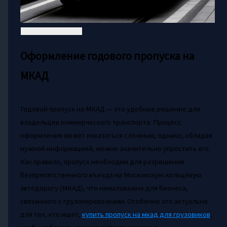
Оформление годового пропуска на
МКАД
Годовой пропуск на МКАД — это удобное решение для
владельцев коммерческого транспорта. Процесс
оформления может показаться сложным, однако, обладая
нужной информацией, можно значительно упростить его.
Как правило, пропуск необходим для разрешения
безпрепятственного въезда на Московскую кольцевую
автодорогу (МКАД), что немаловажно для бизнеса,
связанного с грузоперевозками. Особенно это актуально
для тех, кто ищет,
купить пропуск на мкад для грузовиков
,