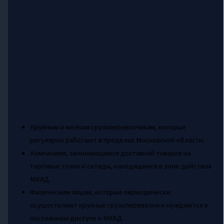
Крупным и мелким грузоперевозчикам, которые
регулярно работают в пределах Московской области.
Компаниям, занимающимся доставкой товаров на
торговые точки и склады, находящиеся в зоне действия
МКАД.
Физическим лицам, которые периодически
осуществляют крупные грузоперевозки и нуждаются в
постоянном доступе к МКАД.