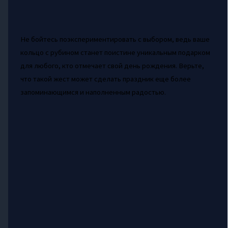
Не бойтесь поэкспериментировать с выбором, ведь ваше
кольцо с рубином станет поистине уникальным подарком
для любого, кто отмечает свой день рождения. Верьте,
что такой жест может сделать праздник еще более
запоминающимся и наполненным радостью.