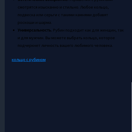
смотрятся изысканно и стильно. Любое кольцо,
подвеска или серьги с такими камнями добавят
роскоши и шарма.
Универсальность.
Рубин подходит как для женщин, так
и для мужчин. Вы можете выбрать кольцо, которое
подчеркнет личность вашего любимого человека.
кольцо с рубином