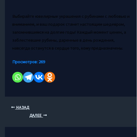
Выбирайте ювелирные украшения с рубинами с любовью и
вниманием, и ваш подарок станет настоящим шедевром,
запомнившимся на долгие годы! Каждый момент ценен, а
заблестевшие рубины, даренные в день рождения,
навсегда останутся в сердце того, кому предназначены.
Просмотров:
269
НАЗАД
ДАЛЕЕ