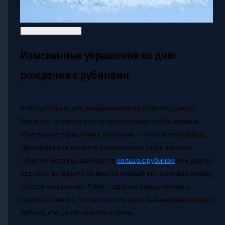
Изысканные украшения ко дню
рождения с рубинами
К наступлению дня рождения всегда хочется удивить
близкого человека чем-то особенным и незабываемым.
Ювелирные украшения с рубинами - это отличный выбор,
способный подчеркнуть уникальность этого важного
события. Когда вы выбираете
кольцо с рубином
или другое
изделие, вы дарите не просто украшение, а символ любви,
страсти и уважения. Рубин - один из самых ценных и
красивых камней, что делает его идеальным подарком для
любого, кто ценит красоту и стиль.