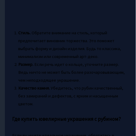
Стиль.
Обратите внимание на стиль, который
предпочитает виновник торжества. Это поможет
выбрать форму и дизайн изделия. Будь то классика,
минимализм или современный арт-деко.
Размер.
Если речь идет о кольце, уточните размер.
Ведь ничто не может быть более разочаровывающим,
чем неподходящее украшение.
Качество камня.
Убедитесь, что рубин качественный,
без замираний и дефектов, с ярким и насыщенным
цветом.
Где купить ювелирные украшения с рубином?
Если вы ищете идеальное украшение, обратитесь в