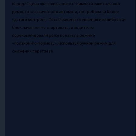
передач цена оказались ниже стоимости капитального
ремонта классического автомата, но требовали более
частого контроля. После замены сцепления и калибровки
блок начал мягче стартовать, а водителю
порекомендовали реже ползать в режиме
«ползком‑по‑тормозу», используя ручной режим для
снижения перегрева.