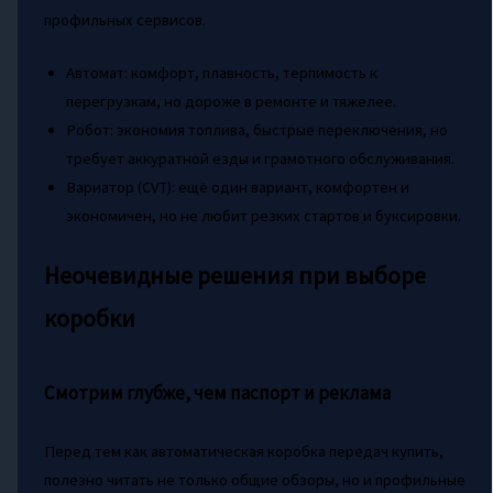
профильных сервисов.
Автомат: комфорт, плавность, терпимость к
перегрузкам, но дороже в ремонте и тяжелее.
Робот: экономия топлива, быстрые переключения, но
требует аккуратной езды и грамотного обслуживания.
Вариатор (CVT): ещё один вариант, комфортен и
экономичен, но не любит резких стартов и буксировки.
Неочевидные решения при выборе
коробки
Смотрим глубже, чем паспорт и реклама
Перед тем как автоматическая коробка передач купить,
полезно читать не только общие обзоры, но и профильные