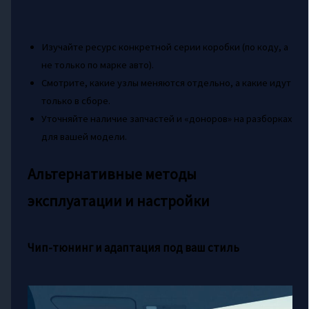
Изучайте ресурс конкретной серии коробки (по коду, а
не только по марке авто).
Смотрите, какие узлы меняются отдельно, а какие идут
только в сборе.
Уточняйте наличие запчастей и «доноров» на разборках
для вашей модели.
Альтернативные методы
эксплуатации и настройки
Чип-тюнинг и адаптация под ваш стиль