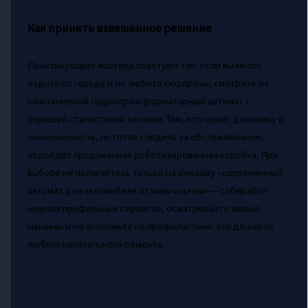
Как принять взвешенное решение
Практикующие мастера советуют так: если вы много
ездите по городу и не любите сюрпризы, смотрите на
классический гидротрансформаторный автомат с
хорошей статистикой отказов. Тем, кто ценит динамику и
экономичность, но готов следить за обслуживанием,
подойдёт продуманная роботизированная коробка. При
выборе не полагайтесь только на рекламу «современный
автомат для автомобиля отзывы и цены» — собирайте
мнения профильных сервисов, осматривайте живые
машины и не экономьте на профилактике: это дешевле
любого капитального ремонта.