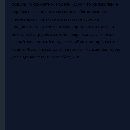
форумы по конкретной модели. Одно и то же поколение
коробки на разных моторах ведёт себя по‑разному.
Неочевидный приём: смотреть, какие коробки
предпочитают таксопарки и корпоративные автопарки —
они голосуют рублём за ремонтопригодность. Иногда
старый проверенный 6‑ступенчатый автомат практичнее
модной 8‑ступки, где детали дороже и меньше мастеров,
умеющих качественно её обслужить.