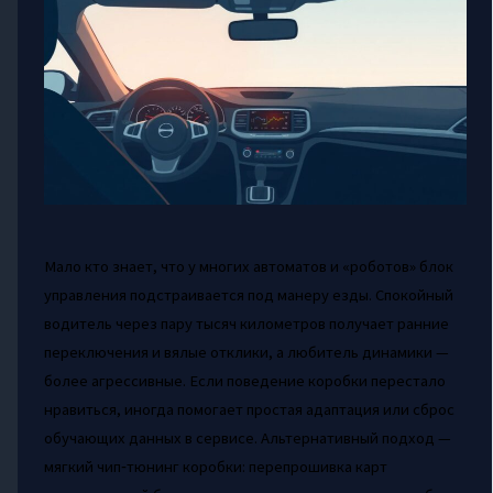
Мало кто знает, что у многих автоматов и «роботов» блок
управления подстраивается под манеру езды. Спокойный
водитель через пару тысяч километров получает ранние
переключения и вялые отклики, а любитель динамики —
более агрессивные. Если поведение коробки перестало
нравиться, иногда помогает простая адаптация или сброс
обучающих данных в сервисе. Альтернативный подход —
мягкий чип‑тюнинг коробки: перепрошивка карт