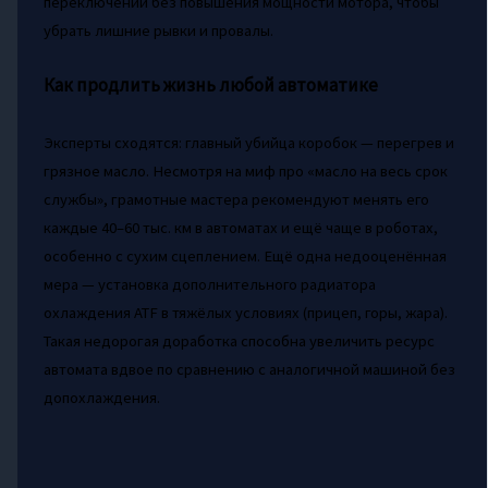
переключений без повышения мощности мотора, чтобы
убрать лишние рывки и провалы.
Как продлить жизнь любой автоматике
Эксперты сходятся: главный убийца коробок — перегрев и
грязное масло. Несмотря на миф про «масло на весь срок
службы», грамотные мастера рекомендуют менять его
каждые 40–60 тыс. км в автоматах и ещё чаще в роботах,
особенно с сухим сцеплением. Ещё одна недооценённая
мера — установка дополнительного радиатора
охлаждения ATF в тяжёлых условиях (прицеп, горы, жара).
Такая недорогая доработка способна увеличить ресурс
автомата вдвое по сравнению с аналогичной машиной без
допохлаждения.