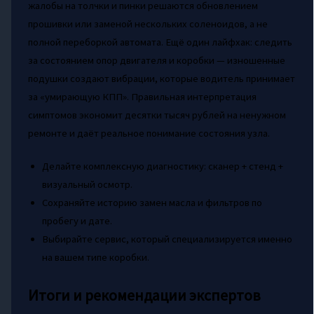
жалобы на толчки и пинки решаются обновлением
прошивки или заменой нескольких соленоидов, а не
полной переборкой автомата. Ещё один лайфхак: следить
за состоянием опор двигателя и коробки — изношенные
подушки создают вибрации, которые водитель принимает
за «умирающую КПП». Правильная интерпретация
симптомов экономит десятки тысяч рублей на ненужном
ремонте и даёт реальное понимание состояния узла.
Делайте комплексную диагностику: сканер + стенд +
визуальный осмотр.
Сохраняйте историю замен масла и фильтров по
пробегу и дате.
Выбирайте сервис, который специализируется именно
на вашем типе коробки.
Итоги и рекомендации экспертов