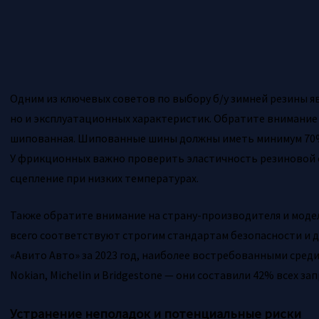
Одним из ключевых советов по выбору б/у зимней резины яв
но и эксплуатационных характеристик. Обратите внимание
шипованная. Шипованные шины должны иметь минимум 70% 
У фрикционных важно проверить эластичность резиновой с
сцепление при низких температурах.
Также обратите внимание на страну-производителя и моде
всего соответствуют строгим стандартам безопасности и 
«Авито Авто» за 2023 год, наиболее востребованными сред
Nokian, Michelin и Bridgestone — они составили 42% всех за
Устранение неполадок и потенциальные риски