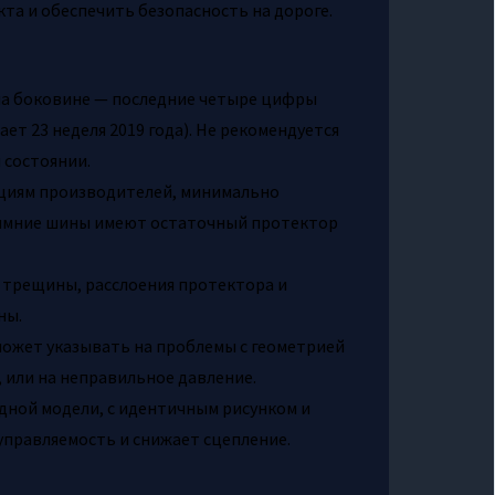
та и обеспечить безопасность на дороге.
на боковине — последние четыре цифры
ает 23 неделя 2019 года). Не рекомендуется
 состоянии.
ациям производителей, минимально
 зимние шины имеют остаточный протектор
, трещины, расслоения протектора и
ны.
может указывать на проблемы с геометрией
 или на неправильное давление.
 одной модели, с идентичным рисунком и
правляемость и снижает сцепление.