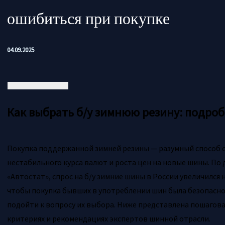
ошибиться при покупке
04.09.2025
Как выбрать б/у зимнюю резину: подро
Покупка поддержанной зимней резины — разумный способ с
нестабильного курса валют и роста цен на новые шины. По
«Автостат», спрос на б/у зимние шины в России увеличился н
чтобы покупка бывших в употреблении шин была безопасн
подойти к вопросу их выбора. Ниже представлена пошагова
критериях и рекомендациях экспертов шинной отрасли.