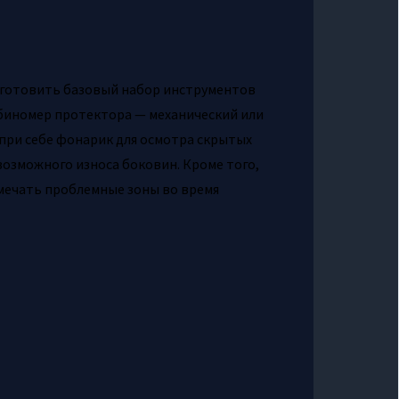
дготовить базовый набор инструментов
лубиномер протектора — механический или
 при себе фонарик для осмотра скрытых
озможного износа боковин. Кроме того,
омечать проблемные зоны во время