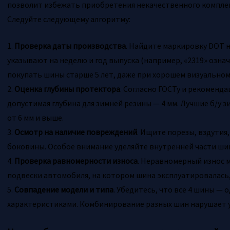
позволит избежать приобретения некачественного комплек
Следуйте следующему алгоритму:
1.
Проверка даты производства
. Найдите маркировку DOT 
указывают на неделю и год выпуска (например, «2319» означ
покупать шины старше 5 лет, даже при хорошем визуальном
2.
Оценка глубины протектора
. Согласно ГОСТу и рекоменд
допустимая глубина для зимней резины — 4 мм. Лучшие б/у
от 6 мм и выше.
3.
Осмотр на наличие повреждений
. Ищите порезы, вздутия
боковины. Особое внимание уделяйте внутренней части ши
4.
Проверка равномерности износа
. Неравномерный износ 
подвески автомобиля, на котором шина эксплуатировалась,
5.
Совпадение модели и типа
. Убедитесь, что все 4 шины —
характеристиками. Комбинирование разных шин нарушает у