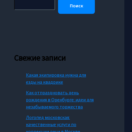
Поиск
Свежие записи
Какая экипировка нужна для
езды на квадрике
Как отпраздновать день
рождения в Оренбурге: идеи для
незабываемого торжества
Логопед московская:
качественные услуги по
коррекции речи в Москве