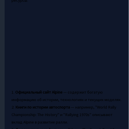
ресурсы:
1.
Официальный сайт Alpine
— содержит богатую
информацию об истории, технологиях и текущих моделях.
2.
Книги по истории автоспорта
— например, "World Rally
Championship: The History" и "Rallying 1970s" описывают
вклад Alpine в развитие ралли.