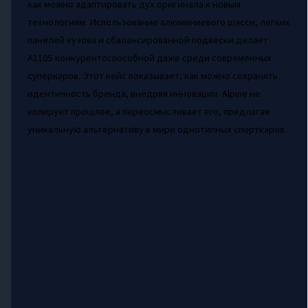
как можно адаптировать дух оригинала к новым
технологиям. Использование алюминиевого шасси, легких
панелей кузова и сбалансированной подвески делает
A110S конкурентоспособной даже среди современных
суперкаров. Этот кейс показывает, как можно сохранять
идентичность бренда, внедряя инновации. Alpine не
копирует прошлое, а переосмысливает его, предлагая
уникальную альтернативу в мире однотипных спорткаров.