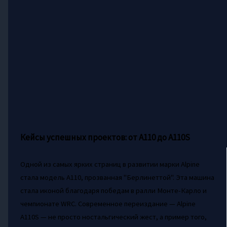
Кейсы успешных проектов: от A110 до A110S
Одной из самых ярких страниц в развитии марки Alpine
стала модель A110, прозванная "Берлинеттой". Эта машина
стала иконой благодаря победам в ралли Монте-Карло и
чемпионате WRC. Современное переиздание — Alpine
A110S — не просто ностальгический жест, а пример того,