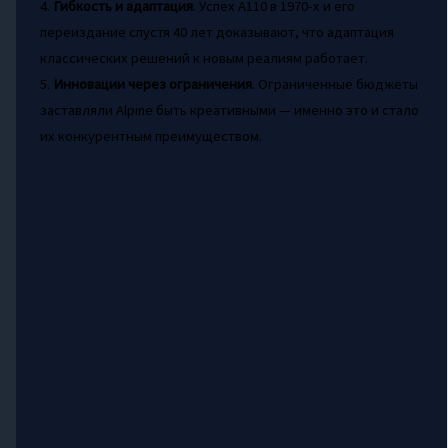
4.
Гибкость и адаптация
. Успех A110 в 1970-х и его
переиздание спустя 40 лет доказывают, что адаптация
классических решений к новым реалиям работает.
5.
Инновации через ограничения
. Ограниченные бюджеты
заставляли Alpine быть креативными — именно это и стало
их конкурентным преимуществом.