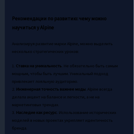
Рекомендации по развитию: чему можно
научиться у Alpine
Анализируя развитие марки Alpine, можно выделить
несколько стратегических уроков:
1.
Ставка на уникальность
. Не обязательно быть самым
мощным, чтобы быть лучшим. Уникальный подход
привлекает лояльную аудиторию.
2.
Инженерная точность важнее моды
. Alpine всегда
делала акцент на балансе и легкости, а не на
маркетинговых трендах.
3.
Наследие как ресурс
. Использование исторических
моделей в новых проектах укрепляет идентичность
бренда.