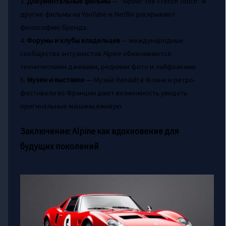
3.
Документальные фильмы
— "Alpine: The French Touch" и
другие фильмы на YouTube и Netflix раскрывают
философию бренда.
4.
Форумы и клубы владельцев
— международные
сообщества энтузиастов Alpine обмениваются
техническими данными, редкими фото и лайфхаками.
5.
Музеи и выставки
— Музей Renault в Флане и ретро-
фестивали во Франции дают возможность увидеть
оригинальные машины вживую.
Заключение: Alpine как вдохновение для
будущих поколений