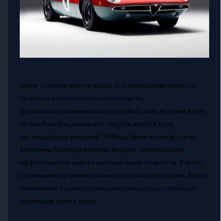
Alpine — это не просто марка. Это философия легкости,
точности и инженерной элегантности,
противопоставленная массе и грубой силе. История Alpine
автомобилей вдохновляет тех, кто верит в силу
нестандартных решений. Победы Alpine в гонках стали
возможны благодаря верности идее: максимальная
эффективность вместо максимальной мощности. В мире,
стремящемся к универсальности и стандартизации, Alpine
напоминает о ценности индивидуальности и глубокого
понимания своего дела.