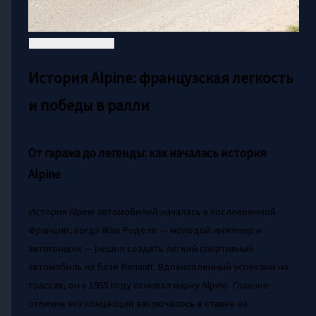
История Alpine: французская легкость
и победы в ралли
От гаража до легенды: как началась история
Alpine
История Alpine автомобилей началась в послевоенной
Франции, когда Жан Ределе — молодой инженер и
автогонщик — решил создать легкий спортивный
автомобиль на базе Renault. Вдохновленный успехами на
трассах, он в 1955 году основал марку Alpine. Главное
отличие его концепции заключалось в ставке на