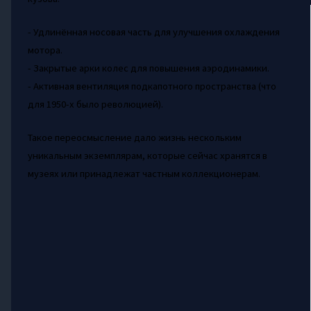
- Удлинённая носовая часть для улучшения охлаждения
мотора.
- Закрытые арки колес для повышения аэродинамики.
- Активная вентиляция подкапотного пространства (что
для 1950-х было революцией).
Такое переосмысление дало жизнь нескольким
уникальным экземплярам, которые сейчас хранятся в
музеях или принадлежат частным коллекционерам.