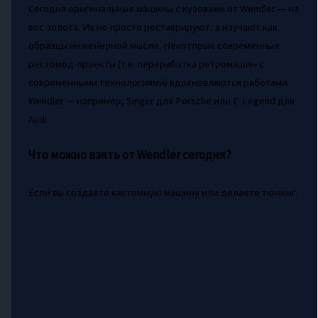
Сегодня оригинальные машины с кузовами от Wendler — на
вес золота. Их не просто реставрируют, а изучают как
образцы инженерной мысли. Некоторые современные
рестомод-проекты (т.е. переработка ретромашин с
современными технологиями) вдохновляются работами
Wendler — например, Singer для Porsche или E-Legend для
Audi.
Что можно взять от Wendler сегодня?
Если вы создаёте кастомную машину или делаете тюнинг: