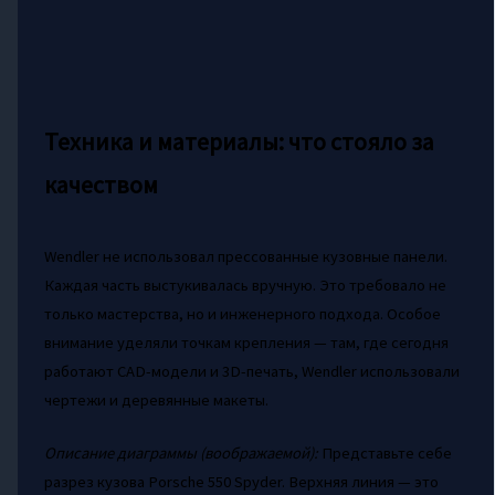
Техника и материалы: что стояло за
качеством
Wendler не использовал прессованные кузовные панели.
Каждая часть выстукивалась вручную. Это требовало не
только мастерства, но и инженерного подхода. Особое
внимание уделяли точкам крепления — там, где сегодня
работают CAD-модели и 3D-печать, Wendler использовали
чертежи и деревянные макеты.
Описание диаграммы (воображаемой):
Представьте себе
разрез кузова Porsche 550 Spyder. Верхняя линия — это