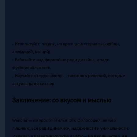
- Используйте лёгкие, но прочные материалы (карбон,
алюминий, магний).
- Работайте над формой не ради дизайна, а ради
функциональности.
- Изучайте старую школу — там много решений, которые
актуальны до сих пор.
Заключение: со вкусом и мыслью
Wendler — не просто ателье. Это философия: ничего
лишнего, всё ради динамики, надёжности и уникальности.
Их вклад в развитие Porsche и BMW — не в количестве, а в