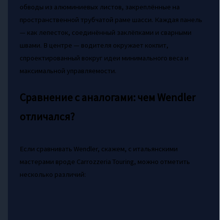
обводы из алюминиевых листов, закреплённые на
пространственной трубчатой раме шасси. Каждая панель
— как лепесток, соединённый заклёпками и сварными
швами. В центре — водителя окружает кокпит,
спроектированный вокруг идеи минимального веса и
максимальной управляемости.
Сравнение с аналогами: чем Wendler
отличался?
Если сравнивать Wendler, скажем, с итальянскими
мастерами вроде Carrozzeria Touring, можно отметить
несколько различий: