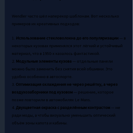
Wendler часто шёл наперекор шаблонам. Вот несколько
примеров их креативных подходов:
1.
Использование стекловолокна до его популяризации
— в
некоторых кузовах применялся этот лёгкий и устойчивый
материал, что в 1950-х казалось фантастикой.
2.
Модульные элементы кузова
— отдельные панели
можно было заменить без снятия всей обшивки. Это
удобно особенно в автоспорте.
3.
Оптимизация охлаждения не через решётку, а через
воздухозаборники под кузовом
— решение, которое
позже повторили в автомобилях Le Mans.
4.
Двухцветная окраска с разделённым контрастом
— не
ради моды, а чтобы визуально уменьшить оптический
объём зоны капота и кабины.