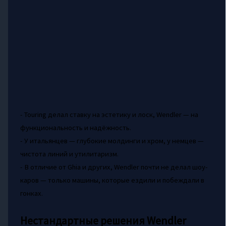
- Touring делал ставку на эстетику и лоск, Wendler — на
функциональность и надёжность.
- У итальянцев — глубокие молдинги и хром, у немцев —
чистота линий и утилитаризм.
- В отличие от Ghia и других, Wendler почти не делал шоу-
каров — только машины, которые ездили и побеждали в
гонках.
Нестандартные решения Wendler