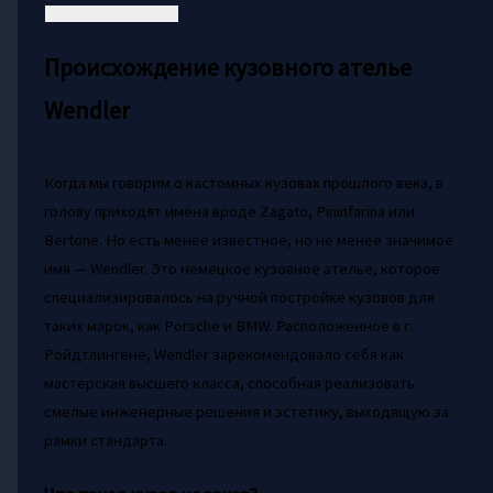
Происхождение кузовного ателье
Wendler
Когда мы говорим о кастомных кузовах прошлого века, в
голову приходят имена вроде Zagato, Pininfarina или
Bertone. Но есть менее известное, но не менее значимое
имя — Wendler. Это немецкое кузовное ателье, которое
специализировалось на ручной постройке кузовов для
таких марок, как Porsche и BMW. Расположенное в г.
Ройдтлингене, Wendler зарекомендовало себя как
мастерская высшего класса, способная реализовать
смелые инженерные решения и эстетику, выходящую за
рамки стандарта.