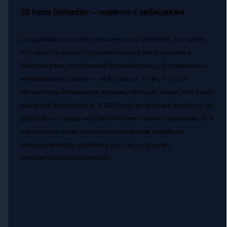
10. Ineos Grenadier — новичок с амбициями
Созданный на основе классического Defender, Grenadier —
это попытка вернуть дух настоящего внедорожника.
Жёсткая рама, постоянный полный привод, блокировки и
минимализм в салоне — всё говорит о том, что этот
автомобиль создавался людьми, которые знают, что такое
реальное бездорожье. В 2025 году он всё ещё редкость на
дорогах, но среди энтузиастов уже снискал уважение. Это
однозначно один из самых проходимых серийных
внедорожников, особенно для тех, кто ценит
механическую надёжность.