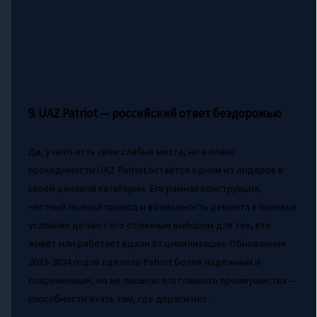
9. UAZ Patriot — российский ответ бездорожью
Да, у него есть свои слабые места, но в плане
проходимости UAZ Patriot остаётся одним из лидеров в
своей ценовой категории. Его рамная конструкция,
честный полный привод и возможность ремонта в полевых
условиях делают его отличным выбором для тех, кто
живёт или работает вдали от цивилизации. Обновления
2023-2024 годов сделали Patriot более надёжным и
современным, но не лишили его главного преимущества —
способности ехать там, где дороги нет.