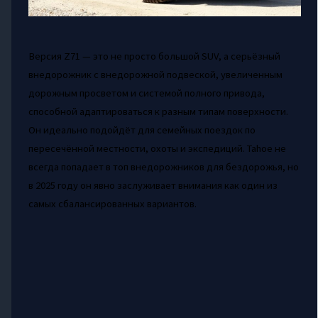
Версия Z71 — это не просто большой SUV, а серьёзный
внедорожник с внедорожной подвеской, увеличенным
дорожным просветом и системой полного привода,
способной адаптироваться к разным типам поверхности.
Он идеально подойдёт для семейных поездок по
пересечённой местности, охоты и экспедиций. Tahoe не
всегда попадает в топ внедорожников для бездорожья, но
в 2025 году он явно заслуживает внимания как один из
самых сбалансированных вариантов.