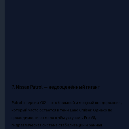
7. Nissan Patrol — недооценённый гигант
Patrol в версии Y62 — это большой и мощный внедорожник,
который часто остаётся в тени Land Cruiser. Однако по
проходимости он мало в чём уступает. Его V8,
гидравлическая система стабилизации и рамная