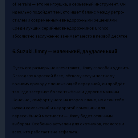
of Terrain) — это не игрушка, а серьёзный инструмент. Он
идеально подойдёт тем, кто ищет баланс между ретро-
стилем и современными внедорожными решениями.
Среди лучших серийных внедорожников Bronco
абсолютно заслуженно занимает место в первой десятке.
6. Suzuki Jimny — маленький, да удаленький
Пусть его размеры не впечатляют, Jimny способен удивить.
Благодаря короткой базе, лёгкому весу и честному
полному приводу с понижающей передачей, он пройдёт
там, где застрянут более тяжёлые и дорогие машины.
Конечно, комфорт у него на втором плане, но если тебе
нужен компактный и недорогой помощник для
пересечённой местности — Jimny будет отличным
выбором. Особенно актуален для охотников, геологов и
всех, кто работает вне асфальта.