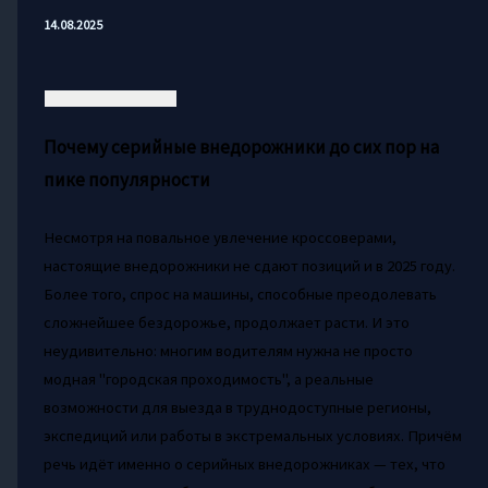
14.08.2025
Почему серийные внедорожники до сих пор на
пике популярности
Несмотря на повальное увлечение кроссоверами,
настоящие внедорожники не сдают позиций и в 2025 году.
Более того, спрос на машины, способные преодолевать
сложнейшее бездорожье, продолжает расти. И это
неудивительно: многим водителям нужна не просто
модная "городская проходимость", а реальные
возможности для выезда в труднодоступные регионы,
экспедиций или работы в экстремальных условиях. Причём
речь идёт именно о серийных внедорожниках — тех, что