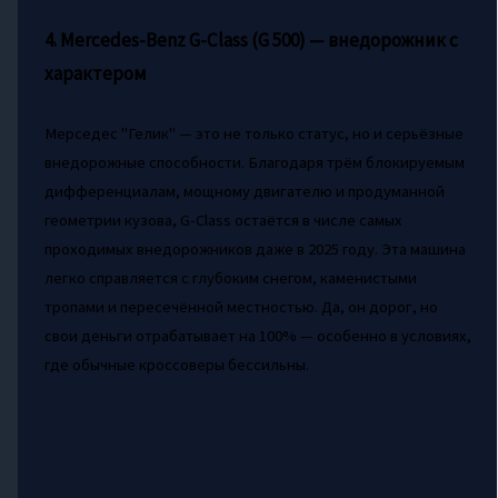
4. Mercedes-Benz G-Class (G 500) — внедорожник с
характером
Мерседес "Гелик" — это не только статус, но и серьёзные
внедорожные способности. Благодаря трём блокируемым
дифференциалам, мощному двигателю и продуманной
геометрии кузова, G-Class остаётся в числе самых
проходимых внедорожников даже в 2025 году. Эта машина
легко справляется с глубоким снегом, каменистыми
тропами и пересечённой местностью. Да, он дорог, но
свои деньги отрабатывает на 100% — особенно в условиях,
где обычные кроссоверы бессильны.