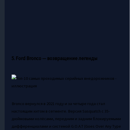
5. Ford Bronco — возвращение легенды
Bronco вернулся в 2021 году и за четыре года стал
настоящим хитом в сегменте. Версия Sasquatch с 35-
дюймовыми колёсами, передним и задним блокируемыми
дифференциалами и системой G.O.A.T (Goes Over Any Type