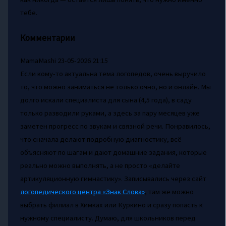
тебе.
Комментарии
MamaMashi
23-05-2026 21:15
Если кому-то актуальна тема логопедов, очень выручило
то, что можно заниматься не только очно, но и онлайн. Мы
долго искали специалиста для сына (4,5 года), в саду
только разводили руками, а здесь за пару месяцев уже
заметен прогресс по звукам и связной речи. Понравилось,
что сначала делают подробную диагностику, всё
объясняют по шагам и дают домашние задания, которые
реально можно выполнять, а не просто «делайте
артикуляционную гимнастику». Записывались через сайт
логопедического центра «Знак Слова»
, там же можно
выбрать филиал в Химках или Куркино и сразу попасть к
нужному специалисту. Думаю, для школьников перед