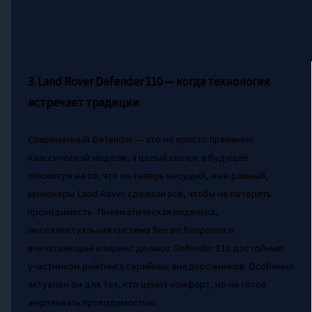
3. Land Rover Defender 110 — когда технология
встречает традиции
Современный Defender — это не просто преемник
классической модели, а целый скачок в будущее.
Несмотря на то, что он теперь несущий, а не рамный,
инженеры Land Rover сделали всё, чтобы не потерять
проходимость. Пневматическая подвеска,
интеллектуальная система Terrain Response и
впечатляющий клиренс делают Defender 110 достойным
участником рейтинга серийных внедорожников. Особенно
актуален он для тех, кто ценит комфорт, но не готов
жертвовать проходимостью.