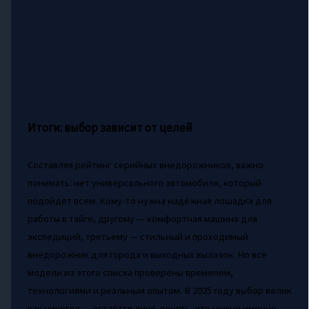
Итоги: выбор зависит от целей
Составляя рейтинг серийных внедорожников, важно
понимать: нет универсального автомобиля, который
подойдёт всем. Кому-то нужна надёжная лошадка для
работы в тайге, другому — комфортная машина для
экспедиций, третьему — стильный и проходимый
внедорожник для города и выходных вылазок. Но все
модели из этого списка проверены временем,
технологиями и реальным опытом. В 2025 году выбор велик
как никогда — остаётся лишь понять, что нужно именно