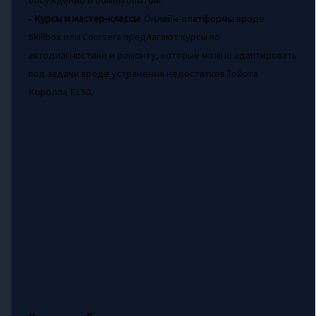
обсуждение и обмен опытом.
-
Курсы и мастер-классы
: Онлайн-платформы вроде
Skillbox или Coursera предлагают курсы по
автодиагностике и ремонту, которые можно адаптировать
под задачи вроде устранения недостатков Тойота
Королла Е150.