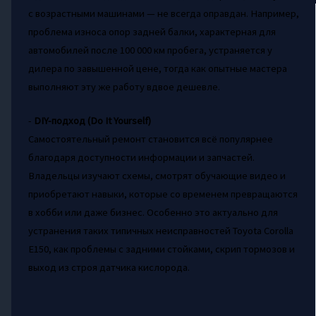
с возрастными машинами — не всегда оправдан. Например,
проблема износа опор задней балки, характерная для
автомобилей после 100 000 км пробега, устраняется у
дилера по завышенной цене, тогда как опытные мастера
выполняют эту же работу вдвое дешевле.
-
DIY-подход (Do It Yourself)
Самостоятельный ремонт становится всё популярнее
благодаря доступности информации и запчастей.
Владельцы изучают схемы, смотрят обучающие видео и
приобретают навыки, которые со временем превращаются
в хобби или даже бизнес. Особенно это актуально для
устранения таких типичных неисправностей Toyota Corolla
E150, как проблемы с задними стойками, скрип тормозов и
выход из строя датчика кислорода.