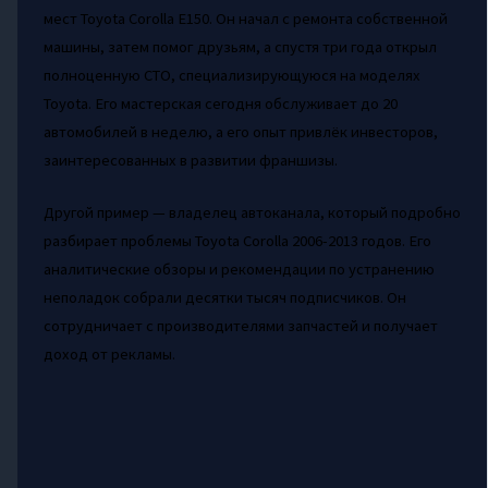
мест Toyota Corolla E150. Он начал с ремонта собственной
машины, затем помог друзьям, а спустя три года открыл
полноценную СТО, специализирующуюся на моделях
Toyota. Его мастерская сегодня обслуживает до 20
автомобилей в неделю, а его опыт привлёк инвесторов,
заинтересованных в развитии франшизы.
Другой пример — владелец автоканала, который подробно
разбирает проблемы Toyota Corolla 2006-2013 годов. Его
аналитические обзоры и рекомендации по устранению
неполадок собрали десятки тысяч подписчиков. Он
сотрудничает с производителями запчастей и получает
доход от рекламы.