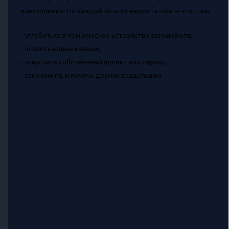
электроники. Но каждый из этих недостатков — это шанс:
- углубиться в техническое устройство автомобиля;
- освоить новые навыки;
- запустить собственный проект или сервис;
- сэкономить и помочь другим владельцам.