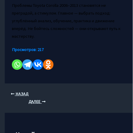
Проблемы Toyota Corolla 2006–2013 становятся не
преградой, а стимулом. Главное — выбрать подход:
углублённый анализ, обучение, практика и движение
вперёд. Не бойтесь сложностей — они открывают путь к
мастерству.
Просмотров:
217
НАЗАД
ДАЛЕЕ