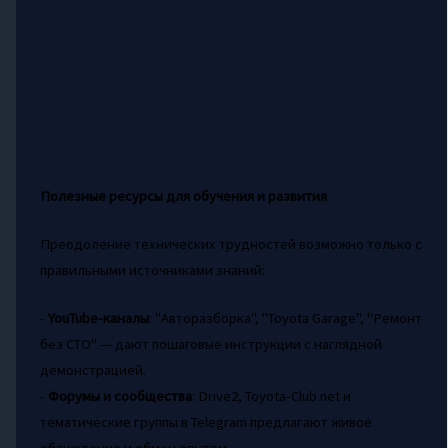
Полезные ресурсы для обучения и развития
Преодоление технических трудностей возможно только с
правильными источниками знаний:
-
YouTube-каналы
: "Авторазборка", "Toyota Garage", "Ремонт
без СТО" — дают пошаговые инструкции с наглядной
демонстрацией.
-
Форумы и сообщества
: Drive2, Toyota-Club.net и
тематические группы в Telegram предлагают живое