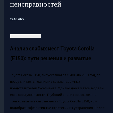
неисправностей
22.08.2025
Анализ слабых мест Toyota Corolla
(E150): пути решения и развитие
Toyota Corolla E150, выпускавшаяся с 2006 по 2013 год, по
праву считается одним из самых надежных
представителей С-сегмента. Однако даже у этой модели
есть свои уязвимости. Глубокий анализ позволяет не
только выявить слабые места Toyota Corolla E150, но и
подобрать эффективные стратегии их устранения. Более