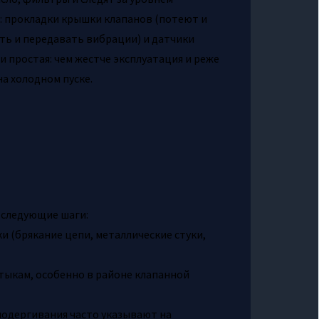
: прокладки крышки клапанов (потеют и
ть и передавать вибрации) и датчики
 простая: чем жестче эксплуатация и реже
а холодном пуске.
 следующие шаги:
и (брякание цепи, металлические стуки,
стыкам, особенно в районе клапанной
подергивания часто указывают на