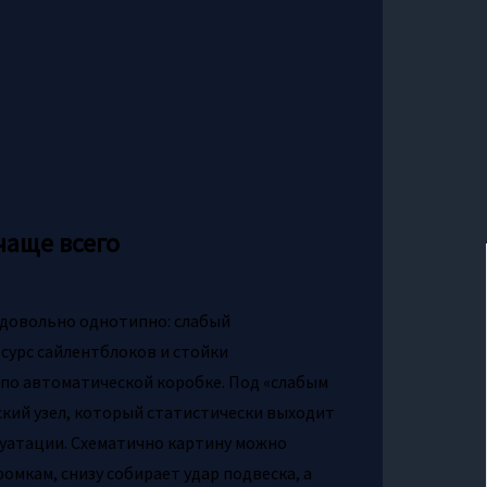
чаще всего
довольно однотипно: слабый
есурс сайлентблоков и стойки
 по автоматической коробке. Под «слабым
кий узел, который статистически выходит
луатации. Схематично картину можно
ромкам, снизу собирает удар подвеска, а