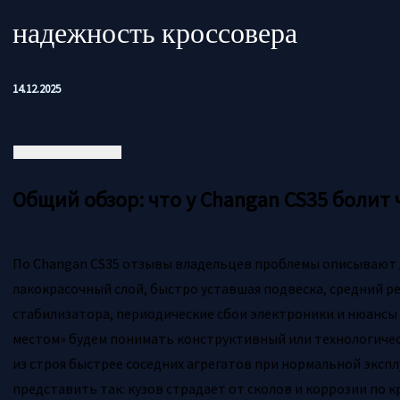
надежность кроссовера
14.12.2025
Общий обзор: что у Changan CS35 болит 
По Changan CS35 отзывы владельцев проблемы описывают 
лакокрасочный слой, быстро уставшая подвеска, средний р
стабилизатора, периодические сбои электроники и нюансы
местом» будем понимать конструктивный или технологичес
из строя быстрее соседних агрегатов при нормальной эксп
представить так: кузов страдает от сколов и коррозии по к