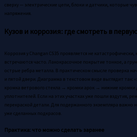
сверху — электрические цепи, блоки и датчики, которые чу
напряжения.
Кузов и коррозия: где смотреть в перву
Коррозия у Changan CS35 проявляется не катастрофически, 
встречаются часто. Лакокрасочное покрытие тонкое, а грун
острые ребра металла. В практическом смысле проверка нач
и пятой двери. Диаграмма в текстовом виде выглядит так: «
кромка ветрового стекла → кромки арок → нижние кромки 
уплотнителей. Если на этих участках уже пошли вздутия, ре
перекраской детали. Для подержанного экземпляра важно н
уже сделанных подкрасов.
Практика: что можно сделать заранее