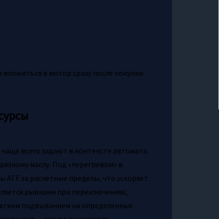
 вложиться в мотор сразу после покупки
есурсы
 чаще всего задают в контексте автомата.
рязному маслу. Под «перегревом» в
 ATF за расчетные пределы, что ускоряет
вляется рывками при переключениях,
 легким подвыванием на определенных