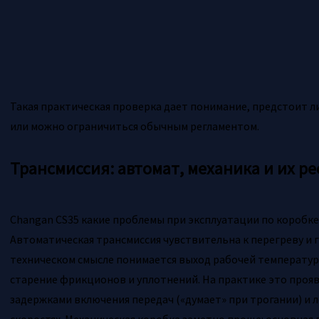
Такая практическая проверка дает понимание, предстоит ли
или можно ограничиться обычным регламентом.
Трансмиссия: автомат, механика и их р
Changan CS35 какие проблемы при эксплуатации по коробке
Автоматическая трансмиссия чувствительна к перегреву и г
техническом смысле понимается выход рабочей температуры
старение фрикционов и уплотнений. На практике это проя
задержками включения передач («думает» при трогании) и