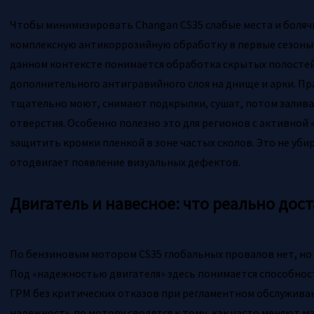
Чтобы минимизировать Changan CS35 слабые места и боляч
комплексную антикоррозийную обработку в первые сезоны 
данном контексте понимается обработка скрытых полостей
дополнительного антигравийного слоя на днище и арки. Пра
тщательно моют, снимают подкрылки, сушат, потом залива
отверстия. Особенно полезно это для регионов с активной 
защитить кромки пленкой в зоне частых сколов. Это не убир
отодвигает появление визуальных дефектов.
Двигатель и навесное: что реально дос
По бензиновым мотором CS35 глобальных провалов нет, но
Под «надежностью двигателя» здесь понимается способност
ГРМ без критических отказов при регламентном обслуживан
надежность по мотору сводятся к тому, как часто меняют ма