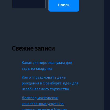
Поиск
Свежие записи
Какая экипировка нужна для
езды на квадрике
Как отпраздновать день
рождения в Оренбурге: идеи для
незабываемого торжества
Логопед московская:
качественные услуги по
коррекции речи в Москве