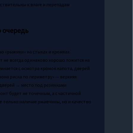
вствительны к влаге и перепадам
ю очередь
но «рыжики» на стыках и кромках
т не всегда одинаково хорошо ложится на
инается с осмотра кромок капота, дверей
зона риска по периметру» — верхняя
дверей → место под резинками
монт будет не точечным, а с частичной
е только наличие ржавчины, но и качество