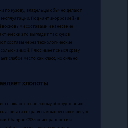
ки по кузову, владельцы обычно делают
эксплуатации. Под «антикоррозией» в
 восковыми составами и нанесение
ктически это выглядит так: кузов
ют составы через технологические
«солью» зимой. Плюс имеет смысл сразу
ает слабое место как класс, но сильно
тавляет хлопоты
 есть нюанс по навесному оборудованию.
ь агрегата сохранять компрессию и ресурс
ии. Changan CS35 неисправности и
сло, фильтры и следят за уровнем