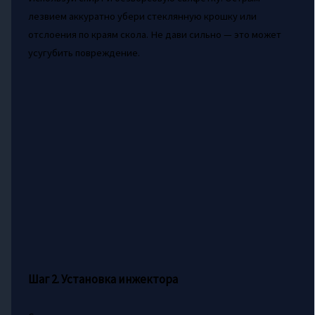
лезвием аккуратно убери стеклянную крошку или
отслоения по краям скола. Не дави сильно — это может
усугубить повреждение.
Шаг 2. Установка инжектора