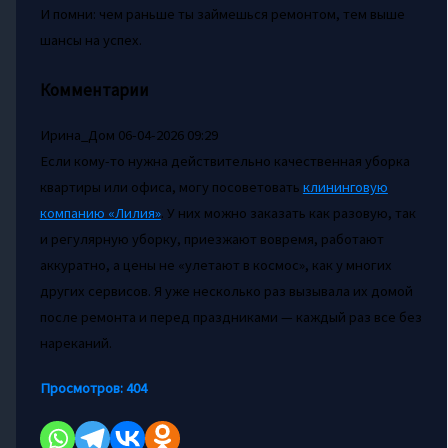
И помни: чем раньше ты займешься ремонтом, тем выше
шансы на успех.
Комментарии
Ирина_Дом
06-04-2026 09:29
Если кому-то нужна действительно качественная уборка
квартиры или офиса, могу посоветовать
клининговую
компанию «Лилия»
. У них можно заказать как разовую, так
и регулярную уборку, приезжают вовремя, работают
аккуратно, а цены не «улетают в космос», как у многих
других сервисов. Я уже несколько раз вызывала их домой
после ремонта и перед праздниками — каждый раз все без
нареканий.
Просмотров:
404