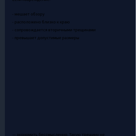
- мешает обзору
- расположено близко к краю
- сопровождается вторичными трещинами
- превышает допустимые размеры
— экономить бессмысленно. Такую трещину не