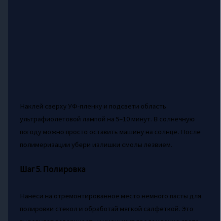
Наклей сверху УФ-пленку и подсвети область
ультрафиолетовой лампой на 5–10 минут. В солнечную
погоду можно просто оставить машину на солнце. После
полимеризации убери излишки смолы лезвием.
Шаг 5. Полировка
Нанеси на отремонтированное место немного пасты для
полировки стекол и обработай мягкой салфеткой. Это