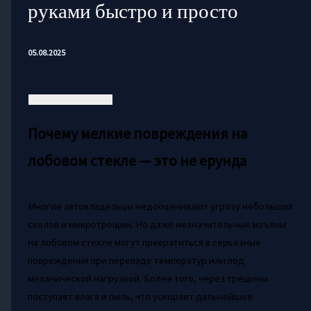
руками быстро и просто
05.08.2025
Почему мелкие повреждения на
лобовом стекле — это не ерунда
Многие автовладельцы недооценивают угрозу небольших
сколов и микротрещин. Но даже незначительные изъяны
на лобовом стекле могут превратиться в серьезные
повреждения при перепаде температур или под
механической нагрузкой. Более того, через трещины
поступает влага и пыль, что ускоряет дальнейшее