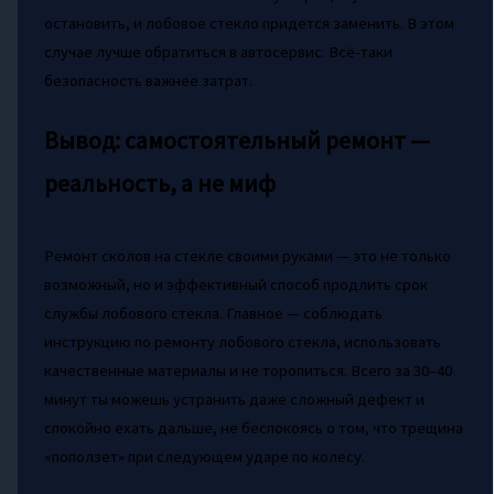
остановить, и лобовое стекло придется заменить. В этом
случае лучше обратиться в автосервис. Всё-таки
безопасность важнее затрат.
Вывод: самостоятельный ремонт —
реальность, а не миф
Ремонт сколов на стекле своими руками — это не только
возможный, но и эффективный способ продлить срок
службы лобового стекла. Главное — соблюдать
инструкцию по ремонту лобового стекла, использовать
качественные материалы и не торопиться. Всего за 30–40
минут ты можешь устранить даже сложный дефект и
спокойно ехать дальше, не беспокоясь о том, что трещина
«поползет» при следующем ударе по колесу.