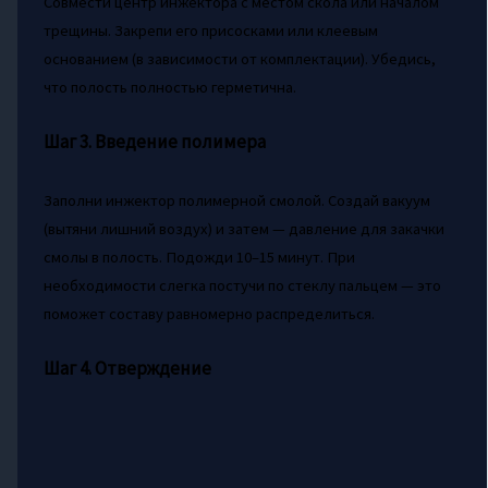
Совмести центр инжектора с местом скола или началом
трещины. Закрепи его присосками или клеевым
основанием (в зависимости от комплектации). Убедись,
что полость полностью герметична.
Шаг 3. Введение полимера
Заполни инжектор полимерной смолой. Создай вакуум
(вытяни лишний воздух) и затем — давление для закачки
смолы в полость. Подожди 10–15 минут. При
необходимости слегка постучи по стеклу пальцем — это
поможет составу равномерно распределиться.
Шаг 4. Отверждение