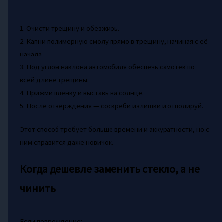
1. Очисти трещину и обезжирь.
2. Капни полимерную смолу прямо в трещину, начиная с её
начала.
3. Под углом наклона автомобиля обеспечь самотек по
всей длине трещины.
4. Прижми пленку и выставь на солнце.
5. После отверждения — соскреби излишки и отполируй.
Этот способ требует больше времени и аккуратности, но с
ним справится даже новичок.
Когда дешевле заменить стекло, а не
чинить
Если повреждение: