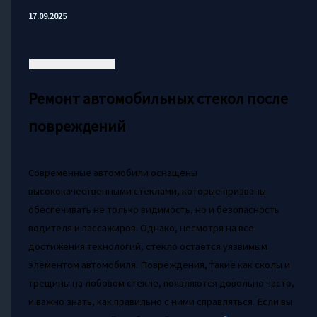
17.09.2025
Ремонт автомобильных стекол после
повреждений
Современные автомобили оснащены
высококачественными стеклами, которые призваны
обеспечивать не только видимость, но и безопасность
водителя и пассажиров. Однако, несмотря на все
достижения технологий, стекло остается уязвимым
элементом автомобиля. Повреждения, такие как сколы и
трещины на лобовом стекле, появляются довольно часто,
и важно знать, как правильно с ними справляться. Если вы