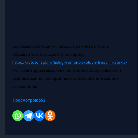
Если вам необходима помощь в ремонте стекол,
обращайтесь в наш центр по адресу
https://avtotonspb.ru/uslugi/remont-skolov-i-treschin-stekla/
.
Мы гарантируем высококачественное обслуживание и
использование проверенных материалов для вашего
автомобиля.
Просмотров:
553