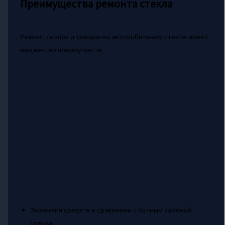
Преимущества ремонта стекла
Ремонт сколов и трещин на автомобильном стекле имеет
множество преимуществ:
Экономия средств в сравнении с полным заменой
стекла.