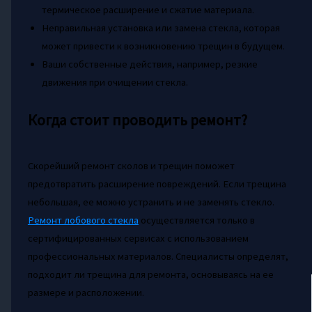
термическое расширение и сжатие материала.
Неправильная установка или замена стекла, которая
может привести к возникновению трещин в будущем.
Ваши собственные действия, например, резкие
движения при очищении стекла.
Когда стоит проводить ремонт?
Скорейший ремонт сколов и трещин поможет
предотвратить расширение повреждений. Если трещина
небольшая, ее можно устранить и не заменять стекло.
Ремонт лобового стекла
осуществляется только в
сертифицированных сервисах с использованием
профессиональных материалов. Специалисты определят,
подходит ли трещина для ремонта, основываясь на ее
размере и расположении.