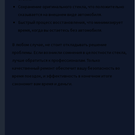
Сохранение оригинального стекла, что положительно
сказывается на внешнем виде автомобиля.
Быстрый процесс восстановления, что минимизирует
время, когда вы остаетесь без автомобиля.
В любом случае, не стоит откладывать решение
проблемы. Если возникли сомнения в целостности стекла,
лучше обратиться к профессионалам. Только
качественный ремонт обеспечит вашу безопасность во
время поездок, и эффективность в конечном итоге
сэкономит вам время и деньги.