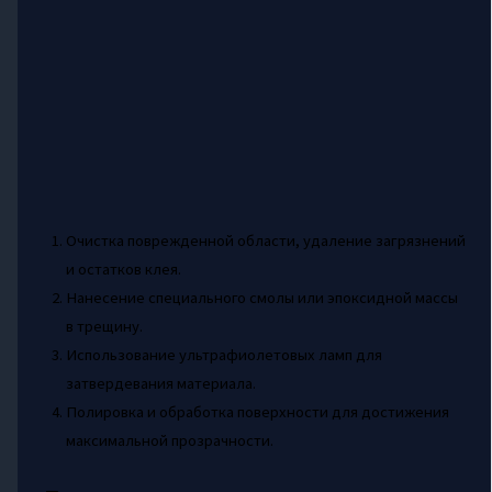
Очистка поврежденной области, удаление загрязнений
и остатков клея.
Нанесение специального смолы или эпоксидной массы
в трещину.
Использование ультрафиолетовых ламп для
затвердевания материала.
Полировка и обработка поверхности для достижения
максимальной прозрачности.