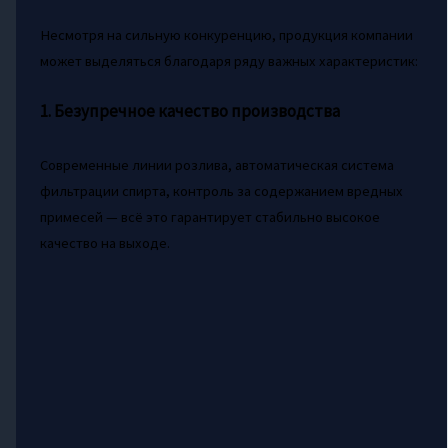
Несмотря на сильную конкуренцию, продукция компании
может выделяться благодаря ряду важных характеристик:
1. Безупречное качество производства
Современные линии розлива, автоматическая система
фильтрации спирта, контроль за содержанием вредных
примесей — всё это гарантирует стабильно высокое
качество на выходе.