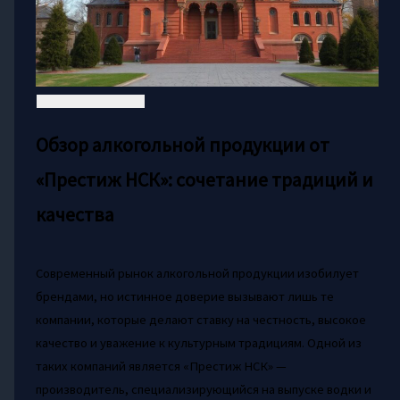
Обзор алкогольной продукции от
«Престиж НСК»: сочетание традиций и
качества
Современный рынок алкогольной продукции изобилует
брендами, но истинное доверие вызывают лишь те
компании, которые делают ставку на честность, высокое
качество и уважение к культурным традициям. Одной из
таких компаний является «Престиж НСК» —
производитель, специализирующийся на выпуске водки и