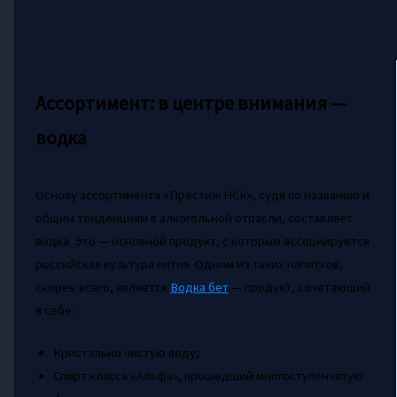
Ассортимент: в центре внимания —
водка
Основу ассортимента «Престиж НСК», судя по названию и
общим тенденциям в алкогольной отрасли, составляет
водка. Это — основной продукт, с которым ассоциируется
российская культура пития. Одним из таких напитков,
скорее всего, является
Водка бет
— продукт, сочетающий
в себе:
Кристально чистую воду;
Спирт класса «Альфа», прошедший многоступенчатую