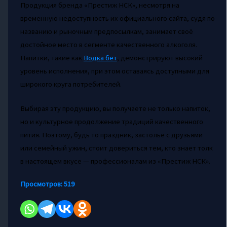
Продукция бренда «Престиж НСК», несмотря на
временную недоступность их официального сайта, судя по
названию и рыночным предпосылкам, занимает своё
достойное место в сегменте качественного алкоголя.
Напитки, такие как
Водка бет
, демонстрируют высокий
уровень исполнения, при этом оставаясь доступными для
широкого круга потребителей.
Выбирая эту продукцию, вы получаете не только напиток,
но и культурное продолжение традиций качественного
пития. Поэтому, будь то праздник, застолье с друзьями
или семейный ужин, стоит довериться тем, кто знает толк
в настоящем вкусе — профессионалам из «Престиж НСК».
Просмотров:
519