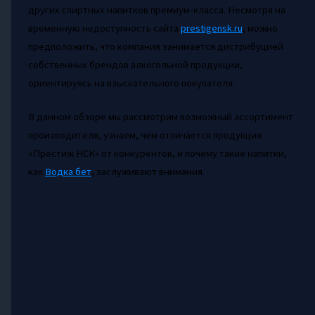
других спиртных напитков премиум-класса. Несмотря на
временную недоступность сайта
prestigensk.ru
, можно
предположить, что компания занимается дистрибуцией
собственных брендов алкогольной продукции,
ориентируясь на взыскательного покупателя.
В данном обзоре мы рассмотрим возможный ассортимент
производителя, узнаем, чем отличается продукция
«Престиж НСК» от конкурентов, и почему такие напитки,
как
Водка бет
, заслуживают внимания.