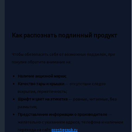
Как распознать подлинный продукт
Чтобы обезопасить себя от возможных подделок, при
покупке обратите внимание на:
Наличие акцизной марки
;
Качество тары и крышки
— отсутствие следов
вскрытия, герметичность;
Шрифт и цвет на этикетке
— ровные, читаемые, без
размытия;
Представление информации о производителе
—
желательно с указанием адреса, телефона и наличием
перехода на сайт
prestigensk.ru
.