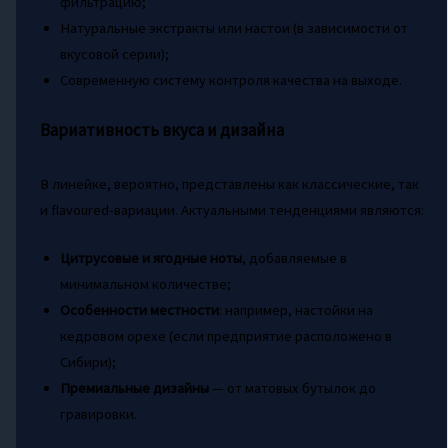
фильтрацию;
Натуральные экстракты или настои (в зависимости от
вкусовой серии);
Современную систему контроля качества на выходе.
Вариативность вкуса и дизайна
В линейке, вероятно, представлены как классические, так
и flavoured-вариации. Актуальными тенденциями являются:
Цитрусовые и ягодные ноты
, добавляемые в
минимальном количестве;
Особенности местности
: например, настойки на
кедровом орехе (если предприятие расположено в
Сибири);
Премиальные дизайны
— от матовых бутылок до
гравировки.