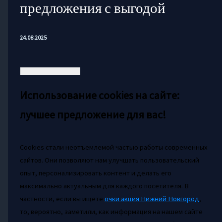
предложения с выгодой
24.08.2025
Использование cookies на сайте:
лучшее предложение для вас!
Cookies стали неотъемлемой частью работы современных
сайтов. Они позволяют нам улучшать пользовательский
опыт, персонализировать контент и делать его
максимально актуальным для каждого посетителя. В
частности, если вы ищете
очки акция Нижний Новгород
,
то, вероятно, заметили, как информация на нашем сайте