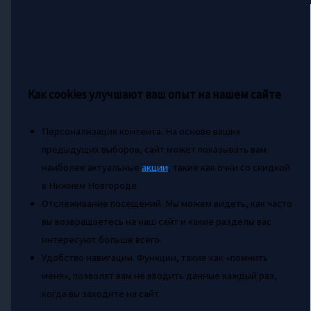
Как cookies улучшают ваш опыт на нашем сайте
Персонализация контента. На основе ваших
предыдущих выборов, сайт может показывать вам
наиболее актуальные
акции
, такие как очки со скидкой
в Нижнем Новгороде.
Отслеживание посещений. Мы можем видеть, как часто
вы возвращаетесь на наш сайт и какие разделы вас
интересуют больше всего.
Удобство навигации. Функции, такие как «помнить
меня», позволят вам не вводить данные каждый раз,
когда вы заходите на сайт.