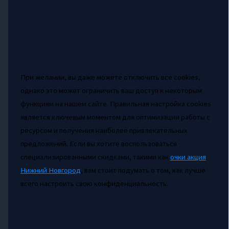
При желании, вы даже можете отключить все cookies,
однако это может ограничить ваш доступ к некоторым
функциям на нашем сайте. Правильная настройка cookies
является ключевым моментом для оптимизации работы с
ресурсом и получения наиболее привлекательных
предложений. Если вы хотите воспользоваться
специализированными скидками, такими как
очки акция
Нижний Новгород
, вам стоит подумать о том, как лучше
всего настроить свою конфиденциальность.