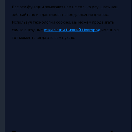
Все эти функции помогают нам не только улучшать наш
веб-сайт, но и адаптировать предложения для вас.
Используя технологии cookies, мы можем продвигать
самые выгодные
очки акции Нижний Новгород
именно в
тот момент, когда это вам нужно.