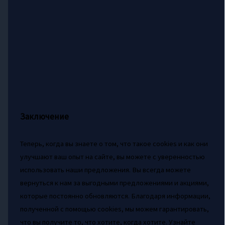
Заключение
Теперь, когда вы знаете о том, что такое cookies и как они
улучшают ваш опыт на сайте, вы можете с уверенностью
использовать наши предложения. Вы всегда можете
вернуться к нам за выгодными предложениями и акциями,
которые постоянно обновляются. Благодаря информации,
полученной с помощью cookies, мы можем гарантировать,
что вы получите то, что хотите, когда хотите. Узнайте