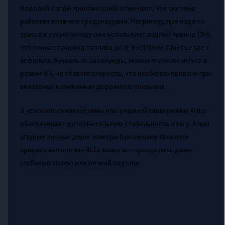
моделей с этой трансмиссией отмечают, что система
работает плавно и предсказуемо. Например, при езде по
трассе в сухую погоду они используют задний привод (2H),
что снижает расход топлива до 8–9 л/100 км. При съезде с
асфальта, буквально за секунды, можно переключиться в
режим 4H, не сбавляя скорость, что особенно полезно при
внезапных изменениях дорожного покрытия.
В условиях снежной зимы или ледяной каши режим 4HLc
обеспечивает дополнительную стабильность и тягу. А при
штурме лесных дорог или при буксировке тяжёлого
прицепа включение 4LLc помогает преодолеть даже
глубокую колею или резкий подъём.