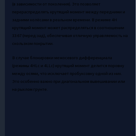
(в зависимости от поколения). Это позволяет
перераспределять крутящий момент между передними и
задними колёсами в реальном времени. В режиме 4H
крутящий момент может распределяться в соотношении
33:67 (перед:зад), обеспечивая отличную управляемость на
скользком покрытии.
В случае блокировки межосевого дифференциала
(режимы 4HLc и 4LLc) крутящий момент делится поровну
между осями, что исключает пробуксовку одной из них.
Это особенно важно при диагональном вывешивании или
на рыхлом грунте.