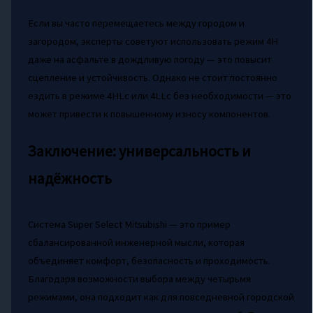
Если вы часто перемещаетесь между городом и
загородом, эксперты советуют использовать режим 4H
даже на асфальте в дождливую погоду — это повысит
сцепление и устойчивость. Однако не стоит постоянно
ездить в режиме 4HLc или 4LLc без необходимости — это
может привести к повышенному износу компонентов.
Заключение: универсальность и
надёжность
Система Super Select Mitsubishi — это пример
сбалансированной инженерной мысли, которая
объединяет комфорт, безопасность и проходимость.
Благодаря возможности выбора между четырьмя
режимами, она подходит как для повседневной городской