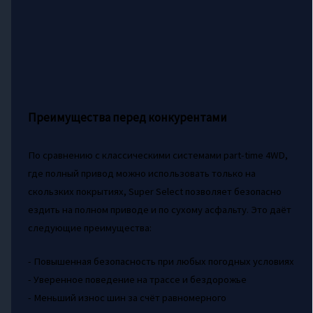
Преимущества перед конкурентами
По сравнению с классическими системами part-time 4WD,
где полный привод можно использовать только на
скользких покрытиях, Super Select позволяет безопасно
ездить на полном приводе и по сухому асфальту. Это даёт
следующие преимущества:
- Повышенная безопасность при любых погодных условиях
- Уверенное поведение на трассе и бездорожье
- Меньший износ шин за счёт равномерного