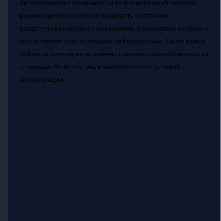
Автомеханики и специалисты по внедорожной технике
рекомендуют регулярно проверять состояние
раздаточной коробки и механизмов блокировки, особенно
при активном использовании на бездорожье. Также важно
соблюдать интервалы замены трансмиссионной жидкости
— каждые 40–60 тыс. км, в зависимости от условий
эксплуатации.