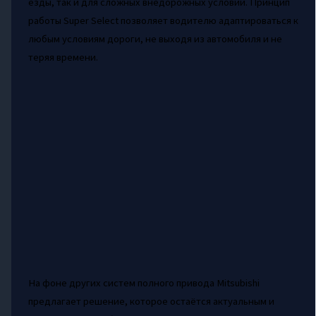
езды, так и для сложных внедорожных условий. Принцип
работы Super Select позволяет водителю адаптироваться к
любым условиям дороги, не выходя из автомобиля и не
теряя времени.
На фоне других систем полного привода Mitsubishi
предлагает решение, которое остаётся актуальным и