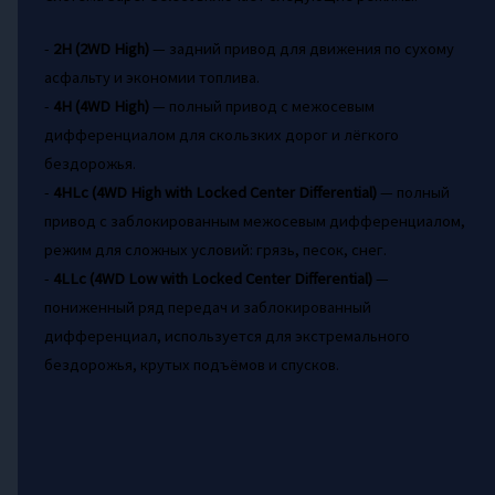
-
2H (2WD High)
— задний привод для движения по сухому
асфальту и экономии топлива.
-
4H (4WD High)
— полный привод с межосевым
дифференциалом для скользких дорог и лёгкого
бездорожья.
-
4HLc (4WD High with Locked Center Differential)
— полный
привод с заблокированным межосевым дифференциалом,
режим для сложных условий: грязь, песок, снег.
-
4LLc (4WD Low with Locked Center Differential)
—
пониженный ряд передач и заблокированный
дифференциал, используется для экстремального
бездорожья, крутых подъёмов и спусков.