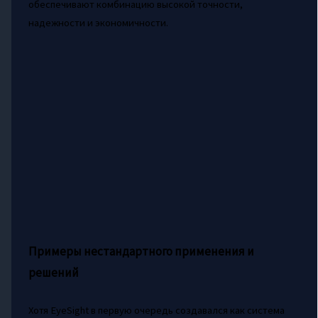
обеспечивают комбинацию высокой точности,
надежности и экономичности.
Примеры нестандартного применения и
решений
Хотя EyeSight в первую очередь создавался как система