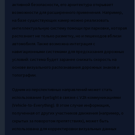
активной безопасности, его архитектура открывает
возможности для расширенного применения. Например,
на базе существующих камер можно реализовать
интеллектуальную систему помощи при парковке, которая
распознает не только разметку, но и пешеходов вблизи
автомобиля. Также возможна интеграция с
навигационными системами для предсказания дорожных
условий: система будет заранее снижать скорость на
основе визуального распознавания дорожных знаков и
топографии.
Одним из перспективных направлений может стать
использование EyeSight в связке с V2X-коммуникациями
(Vehicle-to-Everything). В этом случае информация,
полученная от других участников движения (например, о
скрытых за поворотом препятствиях), может быть
использована для корректировки визуальных данных