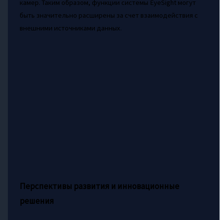
камер. Таким образом, функции системы EyeSight могут
быть значительно расширены за счет взаимодействия с
внешними источниками данных.
Перспективы развития и инновационные
решения