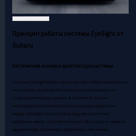
Принцип работы системы EyeSight от
Subaru
Оптическая основа и архитектура системы
Система EyeSight Subaru представляет собой комплексную
технологию активной безопасности, основанную на
стереоскопическом зрении. В отличие от многих
конкурирующих решений, использующих радар или
лидар, EyeSight полагается на пару высокоточных
цифровых камер, установленных по обе стороны зеркала
заднего вида. Эти камеры формируют объемное