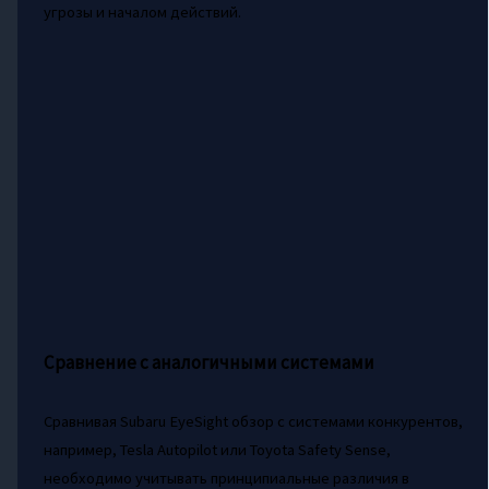
угрозы и началом действий.
Сравнение с аналогичными системами
Сравнивая Subaru EyeSight обзор с системами конкурентов,
например, Tesla Autopilot или Toyota Safety Sense,
необходимо учитывать принципиальные различия в