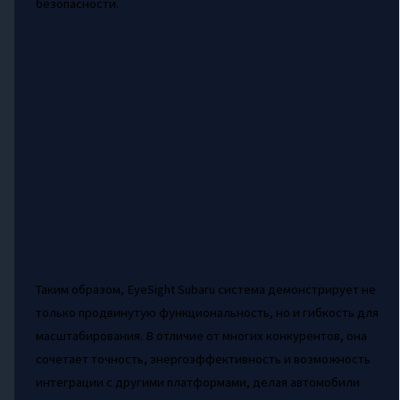
безопасности.
Таким образом, EyeSight Subaru система демонстрирует не
только продвинутую функциональность, но и гибкость для
масштабирования. В отличие от многих конкурентов, она
сочетает точность, энергоэффективность и возможность
интеграции с другими платформами, делая автомобили