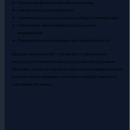
Улучшение физической гибкости и силы.
Снятие стресса и напряжения.
Нормализация сна и улучшение общего самочувствия.
Стимуляция обмена веществ и улучшение
пищеварения.
Повышение концентрации и умственной ясности.
Каждое занятие йогой – это не просто физическая
нагрузка, это комплексный подход к вашему здоровью.
Занимаясь йогой, вы научитесь быть более внимательными
к своему телу и эмоциям, что в свою очередь поможет в
повседневной жизни.