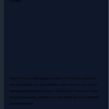
график.
Кроме этого, в Мытищах вы можете встретить опытных
инструкторов, которые помогут вам освоить практику и
правильно выполнять асаны. Обучение в группе, а также
индивидуальные занятия способствуют более быстрому
освоению йоги.