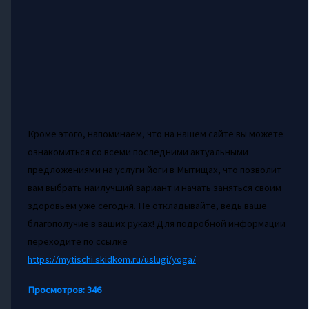
Кроме этого, напоминаем, что на нашем сайте вы можете
ознакомиться со всеми последними актуальными
предложениями на услуги йоги в Мытищах, что позволит
вам выбрать наилучший вариант и начать заняться своим
здоровьем уже сегодня. Не откладывайте, ведь ваше
благополучие в ваших руках! Для подробной информации
переходите по ссылке
https://mytischi.skidkom.ru/uslugi/yoga/
.
Просмотров:
346