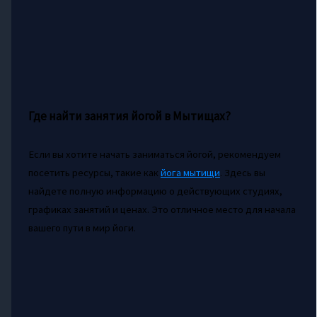
Где найти занятия йогой в Мытищах?
Если вы хотите начать заниматься йогой, рекомендуем
посетить ресурсы, такие как
йога мытищи
. Здесь вы
найдете полную информацию о действующих студиях,
графиках занятий и ценах. Это отличное место для начала
вашего пути в мир йоги.