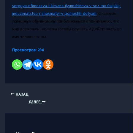
sergeya-efimczeva-i-kirsana-ilyumzhinova-v-scz-mozhajskij-
meczenatstvo-i-shaxmatyi-v-pomoshh-detyam
. С каждым
успешным обменом мы приближаемся к пониманию, что
мир возможен, если мы готовы слушать и действовать во
имя человечества.
Просмотров:
234
НАЗАД
ДАЛЕЕ