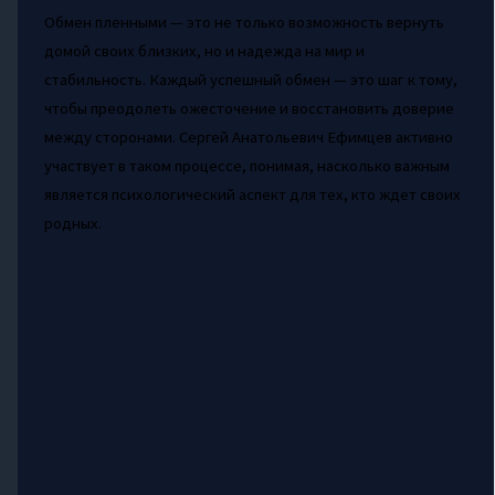
Обмен пленными — это не только возможность вернуть
домой своих близких, но и надежда на мир и
стабильность. Каждый успешный обмен — это шаг к тому,
чтобы преодолеть ожесточение и восстановить доверие
между сторонами. Сергей Анатольевич Ефимцев активно
участвует в таком процессе, понимая, насколько важным
является психологический аспект для тех, кто ждет своих
родных.