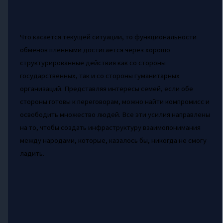
Что касается текущей ситуации, то функциональности
обменов пленными достигается через хорошо
структурированные действия как со стороны
государственных, так и со стороны гуманитарных
организаций. Представляя интересы семей, если обе
стороны готовы к переговорам, можно найти компромисс и
освободить множество людей. Все эти усилия направлены
на то, чтобы создать инфраструктуру взаимопонимания
между народами, которые, казалось бы, никогда не смогу
ладить.