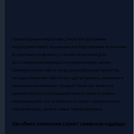
Гуманитарные инициативы, такие как программы
поддержки семей, оказавшихся в бедственном положении
вследствие конфликта, становятся основой для
восстановления надежды на нормализацию жизни.
Примеры можно найти среди разнообразных проектов,
которые помогают обеспечить детей кровом, питанием и
медицинской помощью. Каждый такой шаг является
резкой контрастной реакцией на всю тяжесть войны,
показывающей, что человечность может находиться на
переднем крае, даже в самые темные времена.
Как обмен пленными служит символом надежды