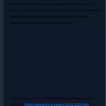
привести к позитивным изменениям на более широком
уровне. Имена тех, кто работает на этом фронте, таких как
Сергей Ефимцев, навсегда останутся в истории как
символы надежды в условиях конфликта.
Чтобы ознакомиться с дополнительной информацией,
посетите
https://runews24.ru/society/10/11/2025/vizit-