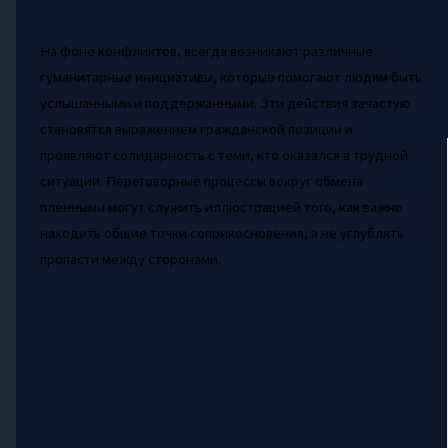
На фоне конфликтов, всегда возникают различные
гуманитарные инициативы, которые помогают людям быть
услышанными и поддержанными. Эти действия зачастую
становятся выражением гражданской позиции и
проявляют солидарность с теми, кто оказался в трудной
ситуации. Переговорные процессы вокруг обмена
пленными могут служить иллюстрацией того, как важно
находить общие точки соприкосновения, а не углублять
пропасти между сторонами.