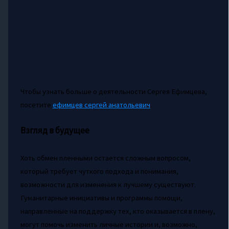
Чтобы узнать больше о деятельности Сергея Ефимцева,
посетите
ефимцев сергей анатольевич
.
Взгляд в будущее
Хоть обмен пленными остается сложным вопросом,
который требует чуткого подхода и понимания,
возможности для изменения к лучшему существуют.
Гуманитарные инициативы и программы помощи,
направленные на поддержку тех, кто оказывается в плену,
могут помочь изменить личные истории и, возможно,