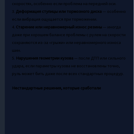
скоростях, особенно если проблема на передней оси.
3.
Деформация ступицы или тормозного диска
— особенно
если вибрация ощущается при торможении.
4.
Старение или неравномерный износ резины
— иногда
даже при хорошем балансе проблемы с рулем на скорости
сохраняются из-за «грыжи» или неравномерного износа
шин.
5.
Нарушения геометрии кузова
— после ДТП или сильного
удара, если параметры кузова не восстановлены точно,
руль может бить даже после всех стандартных процедур.
Нестандартные решения, которые сработали