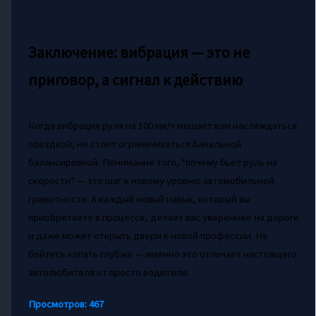
Заключение: вибрация — это не
приговор, а сигнал к действию
Когда вибрация руля на 100 км/ч мешает вам наслаждаться
поездкой, не стоит ограничиваться банальной
балансировкой. Понимание того, *почему бьет руль на
скорости* — это шаг к новому уровню автомобильной
грамотности. А каждый новый навык, который вы
приобретаете в процессе, делает вас увереннее на дороге
и даже может открыть двери к новой профессии. Не
бойтесь копать глубже — именно это отличает настоящего
автолюбителя от просто водителя.
Просмотров:
467