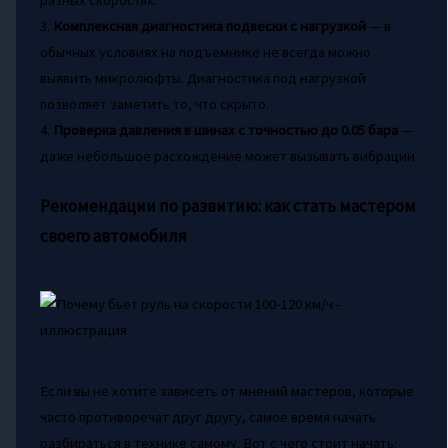
3.
Комплексная диагностика подвески с нагрузкой
— в
обычных условиях на подъемнике не всегда можно
выявить микролюфты. Диагностика под нагрузкой
позволяет заметить то, что скрыто.
4.
Проверка давления в шинах с точностью до 0.05 бара
—
даже небольшое расхождение может вызывать вибрации.
Рекомендации по развитию: как стать мастером
своего автомобиля
Если вы не хотите зависеть от мнений мастеров, которые
часто противоречат друг другу, самое время начать
разбираться в технике самому. Вот с чего стоит начать: