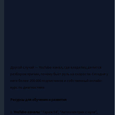
Другой случай — YouTube-канал, где владелец делится
разбором причин, почему бьет руль на скорости. Сегодня у
него более 200 000 подписчиков и собственный онлайн-
курс по диагностике.
Ресурсы для обучения и развития
1.
YouTube-каналы
: "Гараж 54", "Автоэлектрик с нуля",