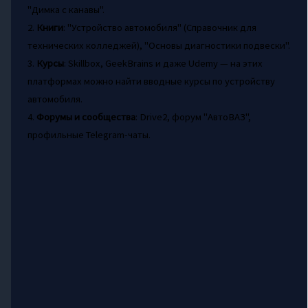
"Димка с канавы".
2.
Книги
: "Устройство автомобиля" (Справочник для
технических колледжей), "Основы диагностики подвески".
3.
Курсы
: Skillbox, GeekBrains и даже Udemy — на этих
платформах можно найти вводные курсы по устройству
автомобиля.
4.
Форумы и сообщества
: Drive2, форум "АвтоВАЗ",
профильные Telegram-чаты.