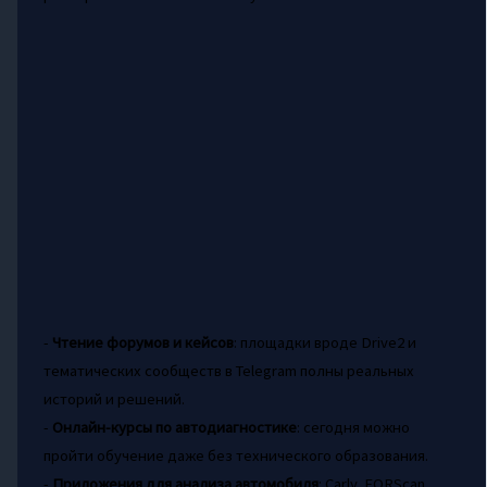
-
Чтение форумов и кейсов
: площадки вроде Drive2 и
тематических сообществ в Telegram полны реальных
историй и решений.
-
Онлайн-курсы по автодиагностике
: сегодня можно
пройти обучение даже без технического образования.
-
Приложения для анализа автомобиля
: Carly, FORScan,