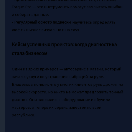
Torque Pro — эти инструменты помогут вам читать ошибки
и собирать данные.
-
Регулярный осмотр подвески
: научитесь определять
люфты и износ визуально и на слух.
Кейсы успешных проектов: когда диагностика
стала бизнесом
Один из ярких примеров — автосервис в Казани, который
начал с услуги по устранению вибраций на руле.
Владельцы поняли, что у многих клиентов руль дрожит на
высокой скорости, но никто не может предложить точный
диагноз. Они вложились в оборудование и обучили
мастеров, и теперь их сервис известен по всей
республике.