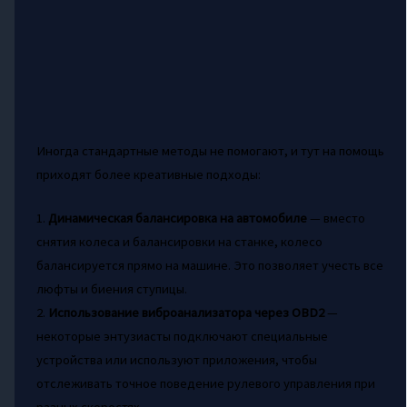
Иногда стандартные методы не помогают, и тут на помощь
приходят более креативные подходы:
1.
Динамическая балансировка на автомобиле
— вместо
снятия колеса и балансировки на станке, колесо
балансируется прямо на машине. Это позволяет учесть все
люфты и биения ступицы.
2.
Использование виброанализатора через OBD2
—
некоторые энтузиасты подключают специальные
устройства или используют приложения, чтобы
отслеживать точное поведение рулевого управления при
разных скоростях.