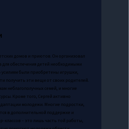
и
етских домов и приютов. Он организовал
а для обеспечения детей необходимыми
 усилиям были приобретены игрушки,
ти получить эти вещи от своих родителей.
ам неблагополучных семей, и многие
урсы. Кроме того, Сергей активно
даптации молодежи. Многие подростки,
аются в дополнительной поддержке и
р-классов – это лишь часть той работы,
нятия помогают молодежи обрести