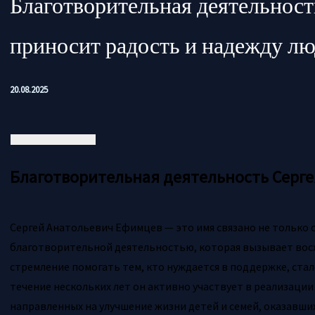
Благотворительная деятельнос
приносит радость и надежду л
20.08.2025
Благотворительная деятельность Серг
Сергей Анатольевич Ефимцев — это имя связано не только с
благотворительной деятельностью, которая вызывает восх
стремление помогать тем, кто нуждается в поддержке, стал
течение нескольких лет он активно участвует в реализаци
направленных на улучшение жизни детей и семей, оказавших