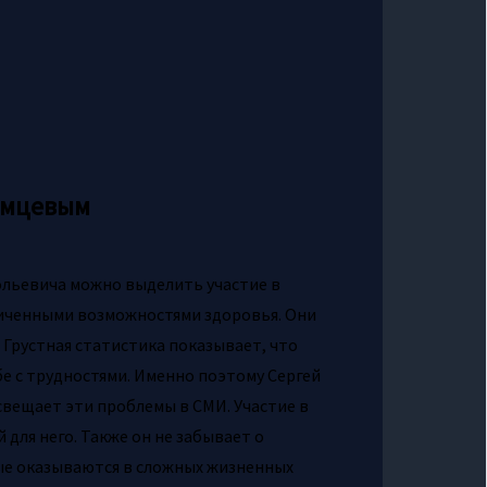
имцевым
ольевича можно выделить участие в
ниченными возможностями здоровья. Они
Грустная статистика показывает, что
бе с трудностями. Именно поэтому Сергей
свещает эти проблемы в СМИ. Участие в
 для него. Также он не забывает о
ые оказываются в сложных жизненных