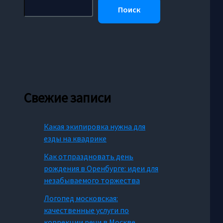
Поиск
Свежие записи
Какая экипировка нужна для
езды на квадрике
Как отпраздновать день
рождения в Оренбурге: идеи для
незабываемого торжества
Логопед московская:
качественные услуги по
коррекции речи в Москве