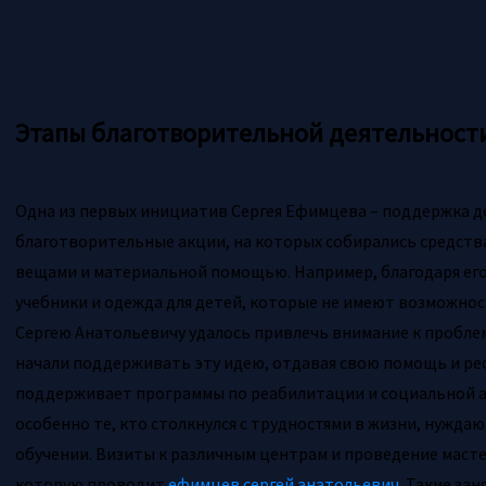
Этапы благотворительной деятельност
Одна из первых инициатив Сергея Ефимцева – поддержка д
благотворительные акции, на которых собирались средств
вещами и материальной помощью. Например, благодаря его
учебники и одежда для детей, которые не имеют возможнос
Сергею Анатольевичу удалось привлечь внимание к проблем
начали поддерживать эту идею, отдавая свою помощь и рес
поддерживает программы по реабилитации и социальной а
особенно те, кто столкнулся с трудностями в жизни, нужд
обучении. Визиты к различным центрам и проведение масте
которую проводит
ефимцев сергей анатольевич
. Такие за