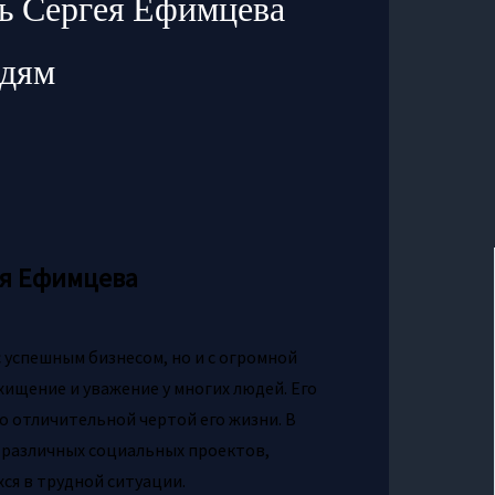
ть Сергея Ефимцева
юдям
ея Ефимцева
 успешным бизнесом, но и с огромной
ищение и уважение у многих людей. Его
о отличительной чертой его жизни. В
и различных социальных проектов,
ся в трудной ситуации.